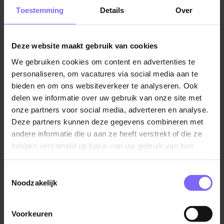
Toestemming
Details
Over
Klik nu op de link voor het grootste aanbod vacatures
in de finance!
Deze website maakt gebruik van cookies
9. Onderwijs en Opleiding
We gebruiken cookies om content en advertenties te
De groeiende bevolking en de vraag naar
personaliseren, om vacatures via social media aan te
gekwalificeerde onderwijsprofessionals zorgen voor
bieden en om ons websiteverkeer te analyseren. Ook
kansen in het onderwijs en opleidingsgebied.
delen we informatie over uw gebruik van onze site met
onze partners voor social media, adverteren en analyse.
Check hier alle onderwijs vacatures!
Deze partners kunnen deze gegevens combineren met
andere informatie die u aan ze heeft verstrekt of die ze
10. Creatieve Industrie
hebben verzameld op basis van uw gebruik van hun
services.
Limburg kent een opkomende creatieve sector,
Toestemmingsselectie
waarin kunstenaars, ontwerpers, marketeers en
Noodzakelijk
media-professionals volop mogelijkheden hebben.
Alle marketing vacatures vind je door op deze link te
Voorkeuren
klikken!