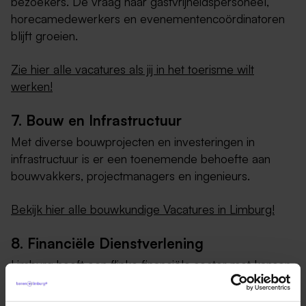
bezoekers. De vraag naar gastvrijheidspersoneel,
horecamedewerkers en evenementencoördinatoren
blijft groeien.
Zie hier alle vacatures als jij in het toerisme wilt
werken!
7. Bouw en Infrastructuur
Met diverse bouwprojecten en investeringen in
infrastructuur is er een toenemende behoefte aan
bouwvakkers, projectmanagers en ingenieurs.
Bekijk hier alle bouwkundige Vacatures in Limburg!
8. Financiële Dienstverlening
Limburg heeft een flinke financiële sector met kansen
voor professionals in de bank- en verzekeringswereld,
financieel adviseurs en accountants.