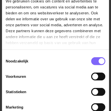
We gebruiken cookies om content en advertenties te
personaliseren, om vacatures via social media aan te
Het eindresultaat!
bieden en om ons websiteverkeer te analyseren. Ook
Door middel van de inzet van onze vacaturesite en
delen we informatie over uw gebruik van onze site met
Job Marketing campagnes met miljoenen weergaven
onze partners voor social media, adverteren en analyse.
onder de doelgroep, heeft O-I Maastricht de opleiding
Deze partners kunnen deze gegevens combineren met
kunnen invullen met maar liefst 12 gemotiveerde
andere informatie die u aan ze heeft verstrekt of die ze
kandidaten!
hebben verzameld op basis van uw gebruik van hun
services.
Een mooi resultaat, een volle klas, een lage cost per
Toestemmingsselectie
hire en een mooie referentie voor Banenrijklimburg!
Noodzakelijk
Wat wil je nog meer?
Voorkeuren
Meer weten of benieuwd wat wij voor jouw
vacature(s) kunnen betekenen? Bekijk onze
werkgeverszijde
eens of check meer informatie over
Statistieken
Job Marketing!
Marketing