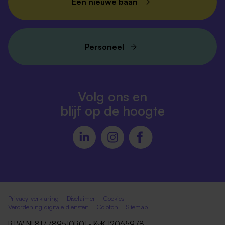
Een nieuwe baan
Personeel
Volg ons en
blijf op de hoogte
Privacy-verklaring
Disclaimer
Cookies
Verordening digitale diensten
Colofon
Sitemap
BTW NL817789510B01 · KvK 12065978