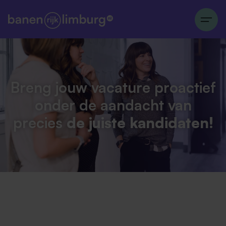
Breng jouw vacature proactief
onder de aandacht
van
precies
de juiste kandidaten!