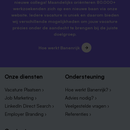
nieuwe collega! Maandelijks oriënteren 80.000+
werkzoekenden zich op een nieuwe baan via onze
website. Iedere vacature is uniek en daarom bieden
wij verschillende mogelijkheden om jouw vacature
précies onder de aandacht te brengen bij de juiste
doelgroep.
Hoe werkt Banenrijk
Onze diensten
Ondersteuning
Vacature Plaatsen ›
Hoe werkt Banenrijk? ›
Job Marketing ›
Advies nodig? ›
LinkedIn Direct Search ›
Veelgestelde vragen ›
Employer Branding ›
Referenties ›