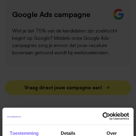
Google Ads campagne
Wist je dat 75% van de kandidaten zijn zoektocht
begint op Google? Middels onze Google Ads-
campagnes zorg je ervoor dat jouw vacature
bovenaan getoond wordt bij werkzoekenden.
Vraag direct jouw campagne aan!
Toestemming
Details
Over