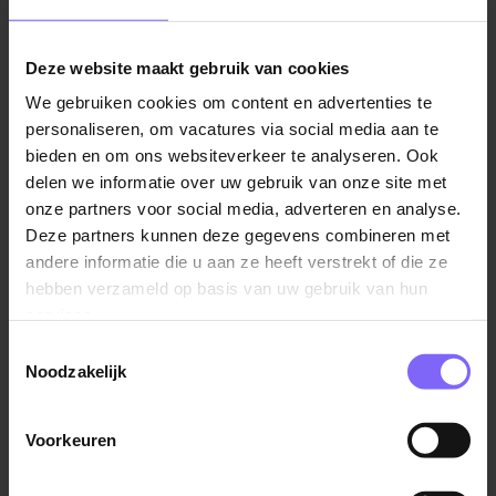
Deze website maakt gebruik van cookies
We gebruiken cookies om content en advertenties te
personaliseren, om vacatures via social media aan te
bieden en om ons websiteverkeer te analyseren. Ook
delen we informatie over uw gebruik van onze site met
onze partners voor social media, adverteren en analyse.
Deze partners kunnen deze gegevens combineren met
andere informatie die u aan ze heeft verstrekt of die ze
Een succesvolle wervingscampagne
hebben verzameld op basis van uw gebruik van hun
services.
voor O-I
Toestemmingsselectie
Noodzakelijk
O-I is de grootste fabrikant van glasverpakkingen ter wereld
en voor de locatie in Maastricht hebben ze regelmatig
kandidaten nodig die zich willen laten opleiden tot operator.
Voorkeuren
Samen hebben we gekeken waar de doelgroep zich
bevindt en hoe deze het beste te triggeren is. Middels de