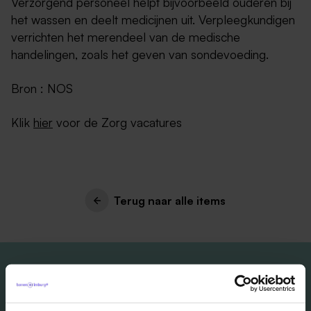
Verzorgend personeel helpt bijvoorbeeld ouderen bij
het wassen en deelt medicijnen uit. Verpleegkundigen
verrichten het merendeel van de medische
handelingen, zoals het geven van sondevoeding.
Bron : NOS
Klik
hier
voor de Zorg vacatures
Terug naar alle items