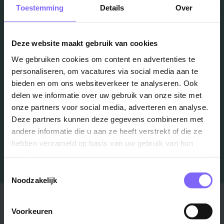
Vacatures
Toestemming
Details
Over
in je mailbox?
Deze website maakt gebruik van cookies
We gebruiken cookies om content en advertenties te
Schrijf je in en we houden je op de hoogte
personaliseren, om vacatures via social media aan te
bieden en om ons websiteverkeer te analyseren. Ook
delen we informatie over uw gebruik van onze site met
Job Alert instellen
onze partners voor social media, adverteren en analyse.
Deze partners kunnen deze gegevens combineren met
andere informatie die u aan ze heeft verstrekt of die ze
hebben verzameld op basis van uw gebruik van hun
services.
Toestemmingsselectie
Noodzakelijk
Stad
Regio
Voorkeuren
Maastricht ›
Zuid-Limburg ›