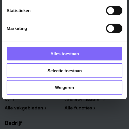
Venlo ›
Midden-Limburg ›
Statistieken
Heerlen ›
Noord-Limburg ›
Roermond ›
Alle regio's ›
Marketing
Weert ›
Alle steden ›
Vakgebied
Functie
Alles toestaan
Onderwijs ›
Productiemedewerker ›
Selectie toestaan
Techniek & Productie ›
Verpleegkundige ›
Zorg & welzijn ›
Administratief medewerker ›
Weigeren
Administratie ›
HR adviseur ›
ICT ›
Onderwijsassistent ›
Alle vakgebieden ›
Alle functies ›
Bedrijf