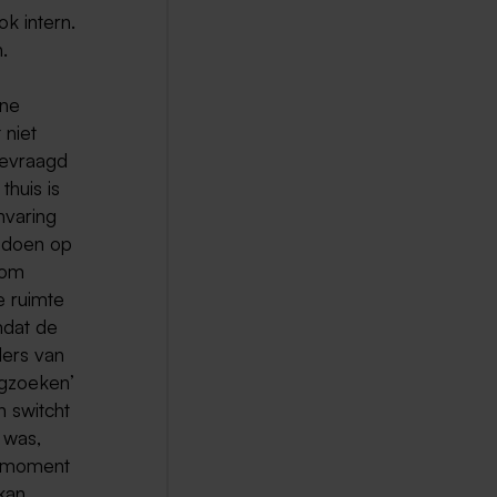
ok intern.
.
rne
 niet
ngevraagd
thuis is
nvaring
 doen op
 om
 ruimte
mdat de
ders van
ugzoeken’
n switcht
 was,
et moment
kan