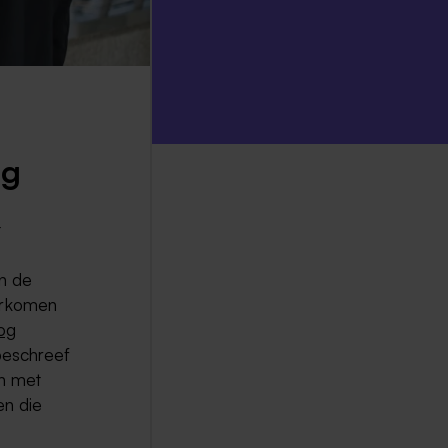
ng
t
In de
oorkomen
log
beschreef
en met
en die