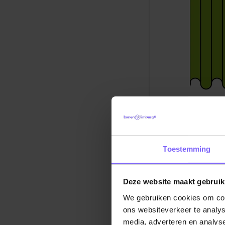
De manie
conseque
slecht g
Toestemming
aandacht
Tigchelaa
vier ger
Deze website maakt gebruik
beperking
We gebruiken cookies om cont
kans op f
ons websiteverkeer te analys
op dit ty
media, adverteren en analys