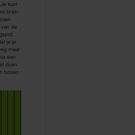
 Je kunt
ns brein
issen
t van de
gspot,
at je je
lweg maar
 dus een
het doen
en tussen