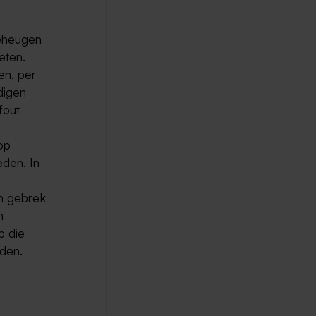
geheugen
eten.
en, per
digen
fout
op
eden. In
en gebrek
n
p die
eden.