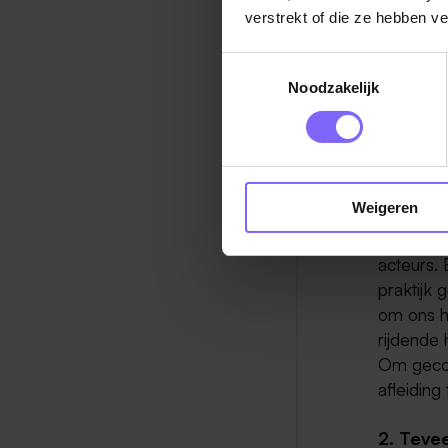
verstrekt of die ze hebben v
1. Tevee
Ons podi
Toestemmingsselectie
(lees: ta
Noodzakelijk
tegelijke
steeds ac
beweging,
verkeerde
Weigeren
maakt. Da
hebben. D
acteurs. 
praktijk
om ons h
rijdende
Om gecon
afleiding
2. Tevee