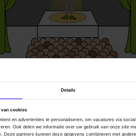
r waarop ons bewuste brein, ons podium werkt, heeft een 
nties voor ons concentratievermogen. Wanneer we ons p
ebruiken of overbelasten vergroot dat de kans op
Details
sgerelateerde fouten. In het boek Focus AAN/UIT beschrij
r vier aandachtsverslappers of concentratielekken. Deze zi
elateerd aan de manier waarop ons podium werkt en de
 van cookies
en ervan. Ik zal deze hier beschrijven en toelichten hoe 
ent en advertenties te personaliseren, om vacatures via socia
outen vergroten. En het allerbelangrijkste natuurlijk, hoe je
eren. Ook delen we informatie over uw gebruik van onze site me
pe aandachtsgerelateerde fouten verkleint.
e. Deze partners kunnen deze gegevens combineren met andere i