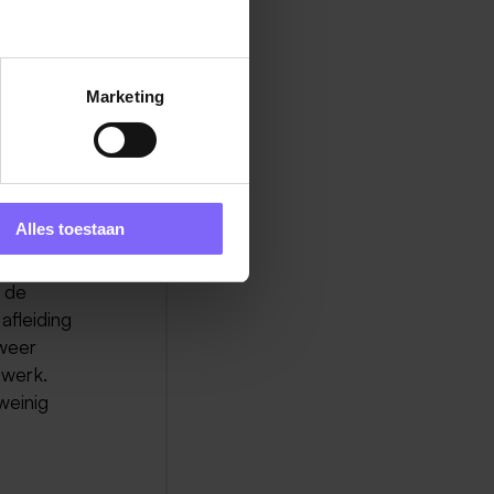
cteurs
 4 ballen
Marketing
 ware
an veel
t je de
ing
Alles toestaan
icht kan
chillende
n de
afleiding
 weer
 werk.
weinig