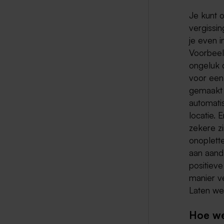
Je kunt 
vergissi
je even i
Voorbeel
ongeluk 
voor een
gemaakt 
automatis
locatie. 
zekere zi
onoplett
aan aanda
positiev
manier v
Laten we
Hoe we