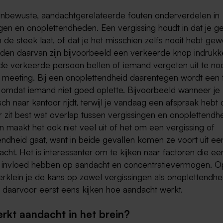
onbewuste, aandachtgerelateerde fouten onderverdelen in
ngen en onoplettendheden. Een vergissing houdt in dat je 
n de steek laat, of dat je het misschien zelfs nooit hebt gew
den daarvan zijn bijvoorbeeld een verkeerde knop indrukk
de verkeerde persoon bellen of iemand vergeten uit te no
 meeting. Bij een onoplettendheid daarentegen wordt een 
omdat iemand niet goed oplette. Bijvoorbeeld wanneer je
ch naar kantoor rijdt, terwijl je vandaag een afspraak hebt 
Er zit best wat overlap tussen vergissingen en onoplettendh
n maakt het ook niet veel uit of het om een vergissing of
endheid gaat, want in beide gevallen komen ze voort uit e
cht. Het is interessanter om te kijken naar factoren die ee
e invloed hebben op aandacht en concentratievermogen. O
erklein je de kans op zowel vergissingen als onoplettendh
 daarvoor eerst eens kijken hoe aandacht werkt.
rkt aandacht in het brein?