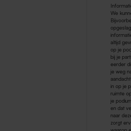
Informati
We kunne
Bijvoorb
opgeslag
informati
altijd ge
op je pod
bij je pa
eerder d
je weg na
aandacht
in op je
ruimte op
je podiu
en dat ve
naar dez
zorgt erv
waarop e