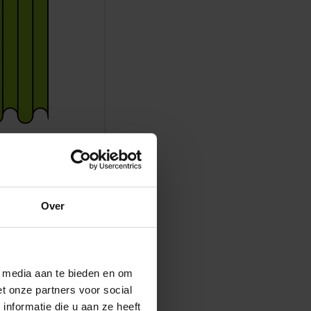
aantal
odium
Over
ft Mark
jn alle
deze de
l media aan te bieden en om
 de kans
t onze partners voor social
nformatie die u aan ze heeft