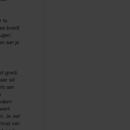
r te
mee breidt
ugen’.
en aan je
iet goed,
aar wil
ets aan
n
podium
 want
. Je ziet
rloop van