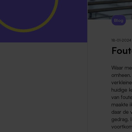
Blog
18-01-2024
Fout
Waar men
omheen. 
verkleine
huidige 
van fout
maakte i
daar de 
gedrag. I
voortkom