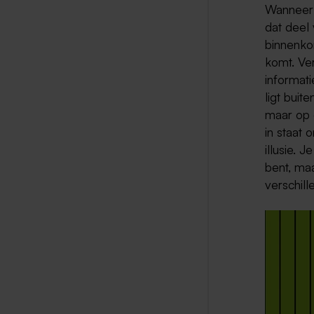
Wanneer j
dat deel 
binnenkom
komt. Ve
informati
ligt buit
maar op 
in staat 
illusie. 
bent, maa
verschill