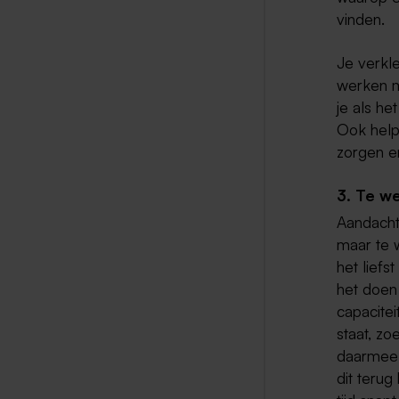
vinden.
Je verkle
werken me
je als he
Ook help
zorgen e
3. Te we
Aandacht 
maar te w
het liefs
het doen 
capacitei
staat, zo
daarmee z
dit teru