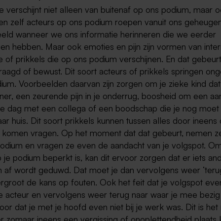
e verschijnt niet alleen van buitenaf op ons podium, maar o
n zelf acteurs op ons podium roepen vanuit ons geheugen
eeld wanneer we ons informatie herinneren die we eerder
en hebben. Maar ook emoties en pijn zijn vormen van inte
e of prikkels die op ons podium verschijnen. En dat gebeurt
vraagd of bewust. Dit soort acteurs of prikkels springen o
ium. Voorbeelden daarvan zijn zorgen om je zieke kind dat 
rtner, een zeurende pijn in je onderrug, boosheid om een aa
ie dag met een collega of een boodschap die je nog moet
ar huis. Dit soort prikkels kunnen tussen alles door ineens
 komen vragen. Op het moment dat dat gebeurt, nemen ze
 podium en vragen ze even de aandacht van je volgspot. O
 je podium beperkt is, kan dit ervoor zorgen dat er iets an
m af wordt geduwd. Dat moet je dan vervolgens weer ‘ter
rgroot de kans op fouten. Ook het feit dat je volgspot eve
e acteur en vervolgens weer terug naar waar je mee bezig
oor dat je met je hoofd even niet bij je werk was. Dit is h
r zomaar ineens een vergissing of onoplettendheid plaats 