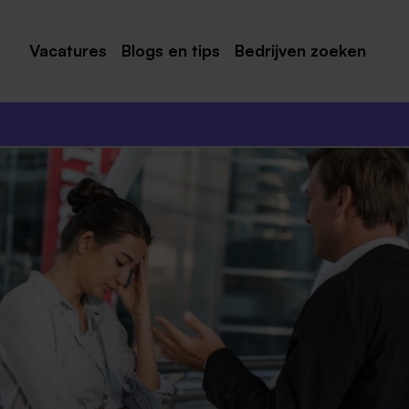
Vacatures
Blogs en tips
Bedrijven zoeken
Maastricht
Roermond
Venlo
Sittard
Venray
Noord-Limburg
Midden-Limburg
Zuid-Limburg
Heerlen