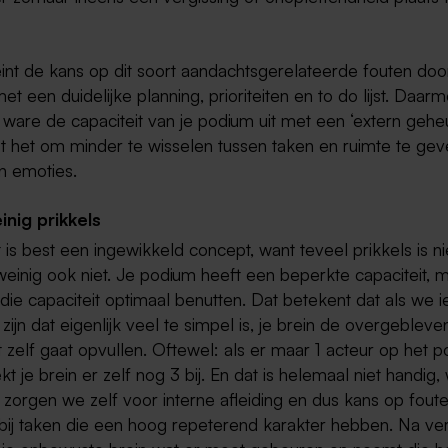
int de kans op dit soort aandachtsgerelateerde fouten doo
t een duidelijke planning, prioriteiten en to do lijst. Daar
t ware de capaciteit van je podium uit met een ‘extern gehe
t het om minder te wisselen tussen taken en ruimte te gev
n emoties.
inig prikkels
is best een ingewikkeld concept, want teveel prikkels is n
einig ook niet. Je podium heeft een beperkte capaciteit, m
t die capaciteit optimaal benutten. Dat betekent dat als we i
zijn dat eigenlijk veel te simpel is, je brein de overgebleve
t zelf gaat opvullen. Oftewel: als er maar 1 acteur op het 
ekt je brein er zelf nog 3 bij. En dat is helemaal niet handig,
orgen we zelf voor interne afleiding en dus kans op fouten
g bij taken die een hoog repeterend karakter hebben. Na ve