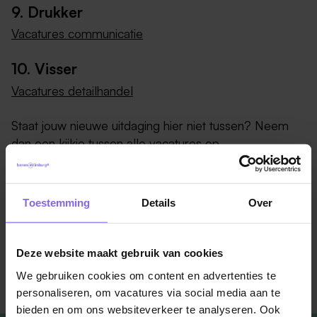
9. Drukker
Vacatures communicatie
10. Visser
Vacatures detailhandel
Staat jouw nieuwe uitdaging hier niet tussen? Neem
dan een kijkje tussen
alle vacatures op
Banenrijklimburg
!
Toestemming
Details
Over
Bron:
www.beaks.nl
Deze website maakt gebruik van cookies
Terug naar alle items
We gebruiken cookies om content en advertenties te
personaliseren, om vacatures via social media aan te
bieden en om ons websiteverkeer te analyseren. Ook