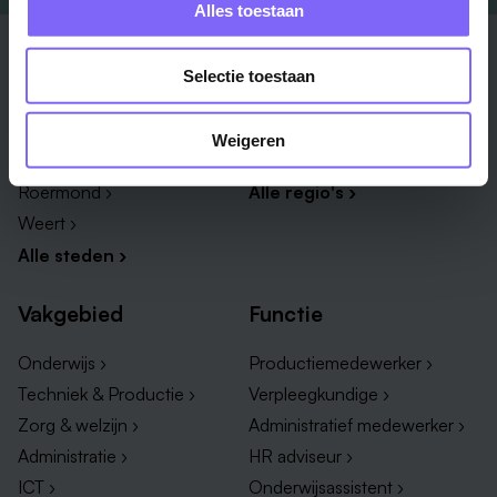
Alles toestaan
Stad
Regio
Selectie toestaan
Maastricht ›
Zuid-Limburg ›
Venlo ›
Midden-Limburg ›
Weigeren
Heerlen ›
Noord-Limburg ›
Roermond ›
Alle regio's ›
Weert ›
Alle steden ›
Vakgebied
Functie
Onderwijs ›
Productiemedewerker ›
Techniek & Productie ›
Verpleegkundige ›
Zorg & welzijn ›
Administratief medewerker ›
Administratie ›
HR adviseur ›
ICT ›
Onderwijsassistent ›