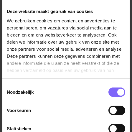
dat alle betrokkenen de intellectuele eigendom van
het bedrijf beschermen. We streven naar een
Deze website maakt gebruik van cookies
professionele omgeving waar respect voor klanten en
We gebruiken cookies om content en advertenties te
leveranciers centraal staat, en we tolereren geen
personaliseren, om vacatures via social media aan te
fraude of ander onethisch gedrag.
bieden en om ons websiteverkeer te analyseren. Ook
delen we informatie over uw gebruik van onze site met
6. Sociaal Respect en Milieuzorg
onze partners voor social media, adverteren en analyse.
Een cultuur van respect voor alle individuen is van
Deze partners kunnen deze gegevens combineren met
essentieel belang bij Banenrijklimburg, en we
andere informatie die u aan ze heeft verstrekt of die ze
tolereren geen enkele vorm van discriminatie of
hebben verzameld op basis van uw gebruik van hun
intimidatie. Bovendien zijn we toegewijd aan
services.
milieubewustzijn en moedigen we onze
Toestemmingsselectie
vertegenwoordigers en partners aan om bewustzijn te
Noodzakelijk
creëren over milieukwesties en recyclingpraktijken.
Voorkeuren
Conclusie
In conclusie, bij Banenrijklimburg zijn ethiek en
Statistieken
integriteit geen optionele aspecten van zakendoen,