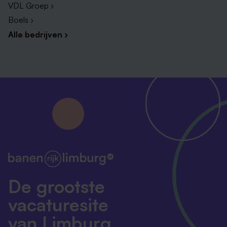
VDL Groep ›
Boels ›
Alle bedrijven ›
De grootste
vacaturesite
van Limburg