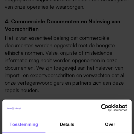
van onze operaties te waarborgen.
4. Commerciële Documenten en Naleving van
Voorschriften
Het is van essentieel belang dat commerciële
documenten worden opgesteld met de hoogste
ethische normen. Valse, onjuiste of misleidende
informatie mag nooit worden opgenomen in onze
documenten. We zijn toegewijd aan het naleven van
import- en exportvoorschriften en verwachten dat al
onze vertegenwoordigers en partners zich aan deze
regels houden.
5. Vertrouwelijkheid van Gegevens en
Professioneel Gedrag
Bij Banenrijklimburg hechten we veel waarde aan de
Toestemming
Details
Over
vertrouwelijkheid van gegevens en verwachten we