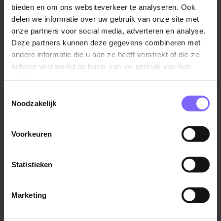
Banenrijklimburg zal toezicht houden op de
bieden en om ons websiteverkeer te analyseren. Ook
implementatie van deze Corrections Policy en de
delen we informatie over uw gebruik van onze site met
effectiviteit ervan regelmatig evalueren tijdens de
onze partners voor social media, adverteren en analyse.
werkbesprekingen.
Deze partners kunnen deze gegevens combineren met
andere informatie die u aan ze heeft verstrekt of die ze
Het naleven van deze Corrections Policy is van
hebben verzameld op basis van uw gebruik van hun
essentieel belang voor het behoud van onze integriteit
services.
en geloofwaardigheid als organisatie. We streven
Toestemmingsselectie
ernaar om transparant en responsief te zijn bij het
Noodzakelijk
corrigeren van fouten en zullen blijven werken aan het
verbeteren van onze processen om fouten in de
Voorkeuren
toekomst te minimaliseren.
Fouten, aanbevelingen of suggesties kunnen worden
Statistieken
ingediend via email naar het volgende adres:
info@banenrijlimburg.nl
Marketing
Over ons