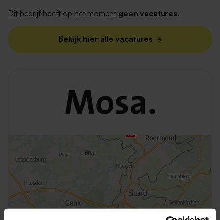
Dit bedrijf heeft op het moment
geen vacatures
.
Bekijk hier alle vacatures