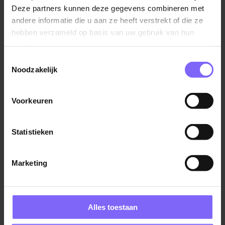
Deze partners kunnen deze gegevens combineren met
Heb je nog extra hulp of advies nodig? Met 18 jaar
andere informatie die u aan ze heeft verstrekt of die ze
ervaring op de Limburgse arbeidsmarkt staat ons
hebben verzameld op basis van uw gebruik van hun
team van arbeidsmarktspecialisten voor je klaar om je
services.
te ondersteunen met het plaatsen van je vacature.
Toestemmingsselectie
Noodzakelijk
Plaats je vacature!
Voorkeuren
Advies nodig?
Statistieken
Marketing
Alles toestaan