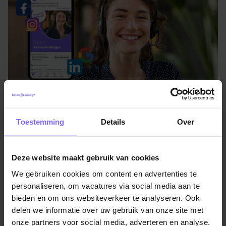
Toestemming
Details
Over
Plaats nu jouw vacature in Venlo!
Nu je weet hoe de juiste kandidaten kunt bereiken, is
Deze website maakt gebruik van cookies
het tijd om de vacature online te plaatsen. Via onze
We gebruiken cookies om content en advertenties te
website kun je makkelijk je vacaturetekst in een Word-
personaliseren, om vacatures via social media aan te
of PDF-bestand uploaden. Voeg indien gewenst extra
bieden en om ons websiteverkeer te analyseren. Ook
acties toe zoals een Job Marketing campagne en je
delen we informatie over uw gebruik van onze site met
vacature staat al
binnen 3 kantooruren online
!
onze partners voor social media, adverteren en analyse.