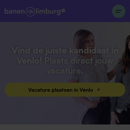
Vind de juiste kandidaat in
Venlo!
Plaats direct jouw
vacature.
Vacature plaatsen in Venlo