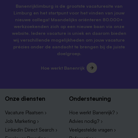
Banenrijklimburg is de grootste vacaturesite van
Limburg en het startpunt voor het vinden van jouw
nieuwe collega! Maandelijks oriënteren 80.000+
werkzoekenden zich op een nieuwe baan via onze
website. Iedere vacature is uniek en daarom bieden
wij verschillende mogelijkheden om jouw vacature
précies onder de aandacht te brengen bij de juiste
doelgroep.
Hoe werkt Banenrijk
Onze diensten
Ondersteuning
Vacature Plaatsen ›
Hoe werkt Banenrijk? ›
Job Marketing ›
Advies nodig? ›
LinkedIn Direct Search ›
Veelgestelde vragen ›