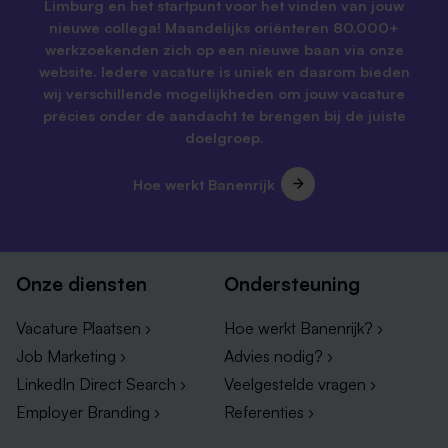
Limburg en het startpunt voor het vinden van jouw
nieuwe collega! Maandelijks oriënteren 80.000+
werkzoekenden zich op een nieuwe baan via onze
website. Iedere vacature is uniek en daarom bieden
wij verschillende mogelijkheden om jouw vacature
précies onder de aandacht te brengen bij de juiste
doelgroep.
Hoe werkt Banenrijk
Onze diensten
Ondersteuning
Vacature Plaatsen ›
Hoe werkt Banenrijk? ›
Job Marketing ›
Advies nodig? ›
LinkedIn Direct Search ›
Veelgestelde vragen ›
Employer Branding ›
Referenties ›