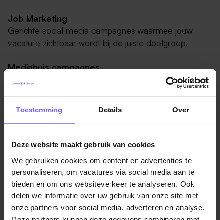
Job Marketing
Gerichte social media campagnes waarmee jouw
vacature zichtbaar wordt bij de juiste doelgroep.
Mediahuis campagnes
Extra zichtbaarheid via sterke mediakanalen zoals De
Limburger en andere Mediahuis-platformen.
Toestemming
Details
Over
Zo vergroot je het bereik van je vacature en de kans
dat de juiste kandidaat jouw organisatie ontdekt.
Deze website maakt gebruik van cookies
We gebruiken cookies om content en advertenties te
personaliseren, om vacatures via social media aan te
bieden en om ons websiteverkeer te analyseren. Ook
delen we informatie over uw gebruik van onze site met
onze partners voor social media, adverteren en analyse.
Deze partners kunnen deze gegevens combineren met