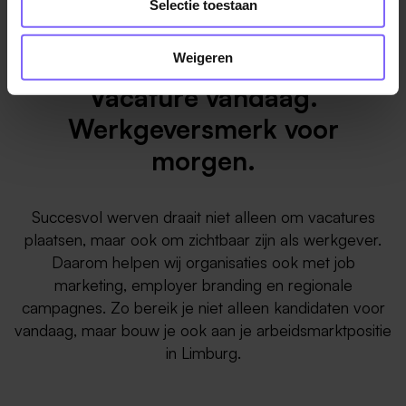
Selectie toestaan
Weigeren
Vacature vandaag.
Werkgeversmerk voor
morgen.
Succesvol werven draait niet alleen om vacatures
plaatsen, maar ook om zichtbaar zijn als werkgever.
Daarom helpen wij organisaties ook met job
marketing, employer branding en regionale
campagnes. Zo bereik je niet alleen kandidaten voor
vandaag, maar bouw je ook aan je arbeidsmarktpositie
in Limburg.