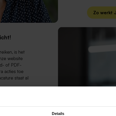
Zo werkt 
icht!
eiken, is het
onze website
rd- of PDF-
a acties toe
ature staat al
18 jaar
at ons team
m je te
Details