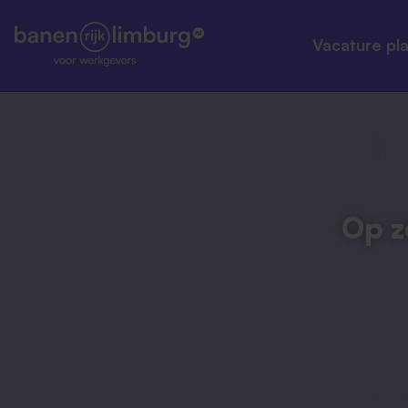
Vacature pl
Plaats d
Job Mar
Employe
Op z