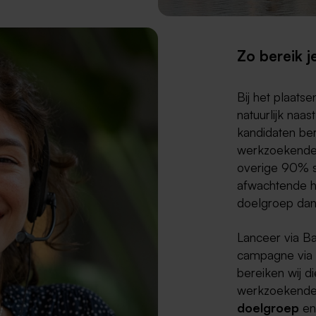
Zo bereik j
Bij het plaatse
natuurlijk naa
kandidaten
ber
werkzoekenden
overige 90% s
afwachtende ho
doelgroep da
Lanceer via Ba
campagne via 
bereiken wij d
werkzoekenden
doelgroep
en 