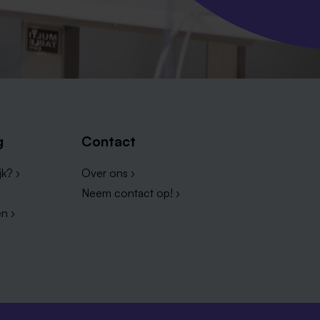
g
Contact
k? ›
Over ons ›
Neem contact op! ›
n ›