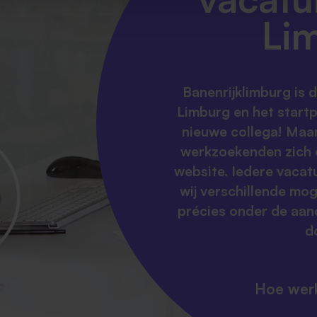
Li
Banenrijklimburg is 
Limburg en het startp
nieuwe collega! Maa
werkzoekenden zich 
website. Iedere vacat
wij verschillende mo
précies onder de aand
d
Hoe werk