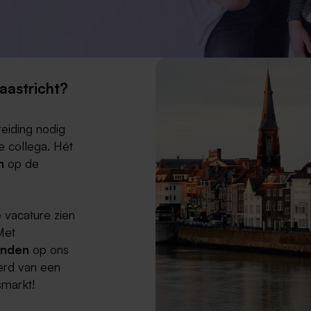
aastricht?
reiding nodig
e collega. Hét
en
op de
e vacature zien
Met
enden
op ons
kerd van een
dsmarkt!