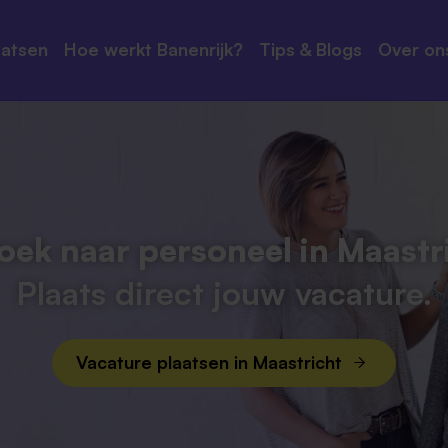
aatsen
Hoe werkt Banenrijk?
Tips & Blogs
Over on
irect je vacature
Ref
keting
r Branding
oek naar personeel in Maastr
Plaats direct jouw vacature.
Vacature plaatsen in Maastricht