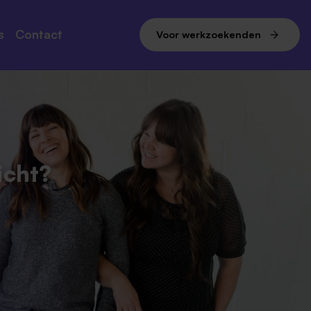
s
Contact
Voor werkzoekenden
erenties
Advies nodig?
Veelgestelde vragen
icht?