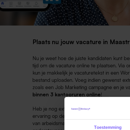
Plaats nu jouw vacature in Maastr
Nu je weet hoe de juiste kandidaten kunt ber
tijd om de vacature online te plaatsen. Via 
kun je makkelijk je vacaturetekst in een Wo
bestand uploaden. Voeg indien gewenst extr
zoals een Job Marketing campagne en je vac
binnen 3 kantooruren online
!
Heb je nog extra hulp of advies nodig? Met 
ervaring op de Limburgse arbeidsmarkt sta
van arbeidsmarktspecialisten voor je klaar o
Toestemming