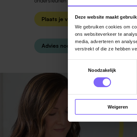
ondersteunen met het plaatsen van je vacat
Deze website maakt gebruik
Plaats je vacature!
We gebruiken cookies om cont
ons websiteverkeer te analys
media, adverteren en analys
Advies nodig?
verstrekt of die ze hebben v
Toestemmingsselectie
Noodzakelijk
Weigeren