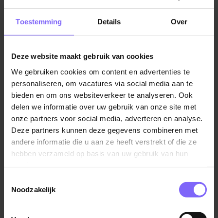
Jobalert instellen
Toestemming
Details
Over
Deze website maakt gebruik van cookies
We gebruiken cookies om content en advertenties te
Vul hier je Skillsprofiel in
personaliseren, om vacatures via social media aan te
voor de ideale
bieden en om ons websiteverkeer te analyseren. Ook
delen we informatie over uw gebruik van onze site met
vacaturematch!
onze partners voor social media, adverteren en analyse.
Deze partners kunnen deze gegevens combineren met
andere informatie die u aan ze heeft verstrekt of die ze
Skillsprofiel
hebben verzameld op basis van uw gebruik van hun
services.
Toestemmingsselectie
Noodzakelijk