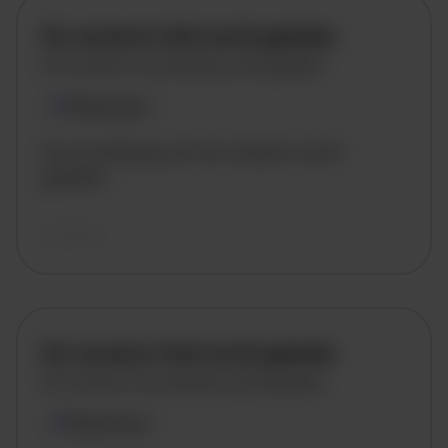
De vacature titel wordt geladen
De vacature omschrijving wordt geladen
Plaatsnaam
De omschrijving van de vacature wordt
geladen..
vandaag
De vacature titel wordt geladen
De vacature omschrijving wordt geladen
Plaatsnaam