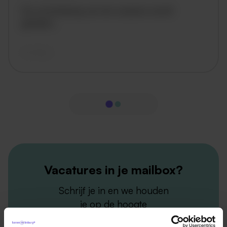
De omschrijving van de vacature wordt
geladen..
vandaag
Vacatures in je mailbox?
Schrijf je in en we houden
je op de hoogte