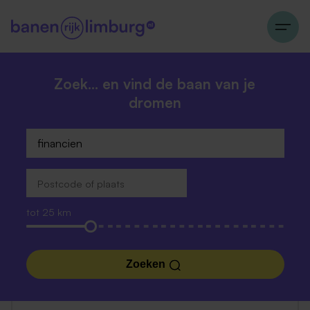
Zoek… en vind de baan van je
dromen
tot 25 km
Zoeken