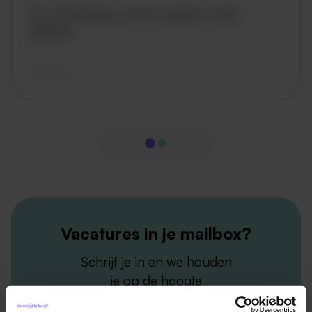
De omschrijving van de vacature wordt
geladen..
vandaag
Vacatures in je mailbox?
Schrijf je in en we houden
je op de hoogte