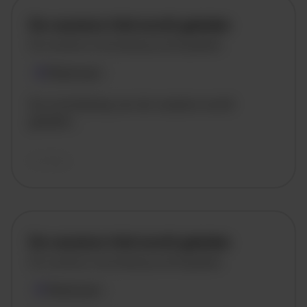
De vacature titel wordt geladen
De vacature omschrijving wordt geladen
Plaatsnaam
De omschrijving van de vacature wordt
geladen..
vandaag
De vacature titel wordt geladen
De vacature omschrijving wordt geladen
Plaatsnaam