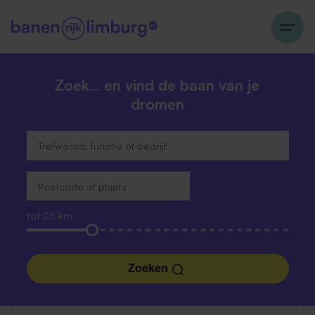
Zoek… en vind de baan van je
dromen
tot 25 km
Zoeken