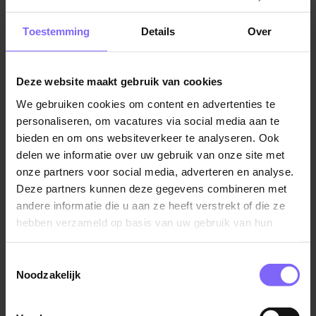
Jobalert instellen
Toestemming
Details
Over
Deze website maakt gebruik van cookies
We gebruiken cookies om content en advertenties te
Vul hier je Skillsprofiel in
personaliseren, om vacatures via social media aan te
voor de ideale
bieden en om ons websiteverkeer te analyseren. Ook
delen we informatie over uw gebruik van onze site met
vacaturematch!
onze partners voor social media, adverteren en analyse.
Deze partners kunnen deze gegevens combineren met
andere informatie die u aan ze heeft verstrekt of die ze
Skillsprofiel
hebben verzameld op basis van uw gebruik van hun
services.
Toestemmingsselectie
Noodzakelijk