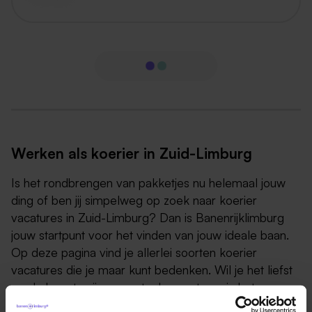
Werken als koerier in Zuid-Limburg
Is het rondbrengen van pakketjes nu helemaal jouw
ding of ben jij simpelweg op zoek naar koerier
vacatures in Zuid-Limburg? Dan is Banenrijklimburg
jouw startpunt voor het vinden van jouw ideale baan.
Op deze pagina vind je allerlei soorten koerier
vacatures die je maar kunt bedenken. Wil je het liefst
op de hoogte zijn van actuele vacatures in het
transport/logistieksector? Houd dan deze pagina in de