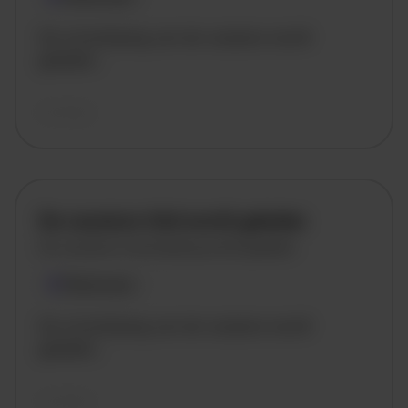
De omschrijving van de vacature wordt
geladen..
vandaag
De vacature titel wordt geladen
De vacature omschrijving wordt geladen
Plaatsnaam
De omschrijving van de vacature wordt
geladen..
vandaag