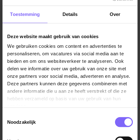
gaten voor de tofste jobs in deze branche!
Toestemming
Details
Over
Stel je eens voor dat je de hele dag door jouw
favoriete muziek op hebt staan en dan de bezorging
van A naar B levert. Dat klinkt niet slecht toch? Lijkt dit
Deze website maakt gebruik van cookies
iets voor jou, dan hebben we goed nieuws! Want als
We gebruiken cookies om content en advertenties te
koerier is er werk genoeg in Zuid-Limburg. Wil je
personaliseren, om vacatures via social media aan te
graag meer informatie? Lees dan gerust verder.
bieden en om ons websiteverkeer te analyseren. Ook
delen we informatie over uw gebruik van onze site met
Wat doet een koerier?
onze partners voor social media, adverteren en analyse.
De werkzaamheden van een koerier omvatten het
Deze partners kunnen deze gegevens combineren met
afhalen en bezorgen van pakketten, documenten of
andere informatie die u aan ze heeft verstrekt of die ze
andere goederen. Ze zijn verantwoordelijk voor het
hebben verzameld op basis van uw gebruik van hun
services.
veilig en op tijd afleveren van zendingen bij de juiste
bestemming. Dit kan variëren van lokale tot
Toestemmingsselectie
internationale bezorgingen, waarbij nauwkeurigheid,
Noodzakelijk
efficiëntie en klantvriendelijkheid essentieel zijn.
Koeriers gebruiken vaak voertuigen zoals auto's,