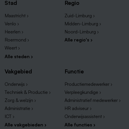
Stad
Regio
Koerier vacatures Maastricht
Koerier vacatures Sittard
Maastricht ›
Zuid-Limburg ›
Koerier vacatures Limburg
Venlo ›
Midden-Limburg ›
Heerlen ›
Noord-Limburg ›
Roermond ›
Alle regio's ›
Weert ›
Alle steden ›
Vakgebied
Functie
Onderwijs ›
Productiemedewerker ›
Techniek & Productie ›
Verpleegkundige ›
Zorg & welzijn ›
Administratief medewerker ›
Andere leuke vacatures in Zuid-Limburg
Administratie ›
HR adviseur ›
Kun je momenteel niet de perfecte koeriers vacature
ICT ›
Onderwijsassistent ›
vinden? Geen zorgen, want in Zuid-Limburg zijn er
Alle vakgebieden ›
Alle functies ›
talloze andere interessante banen beschikbaar. Denk