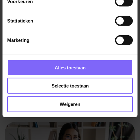
Voorkeuren
fietsen of zelfs scooters, afhankelijk van de aard van
de bezorgopdracht.
Statistieken
Lees verder
Marketing
Vul hier je Skillsprofiel in
voor de ideale
Alles toestaan
vacaturematch!
Selectie toestaan
Skillsprofiel
Bedrijven met koerier vacatures in Zuid-Limburg
Weigeren
Staan er geen gepaste koerier vacatures in Zuid-
Limburg voor jou tussen? Bekijk hieronder vacatures
van bedrijven die nog hard op zoek zijn naar koeriers.
Past deze functie toch niet bij jou? Bekijk dan eens