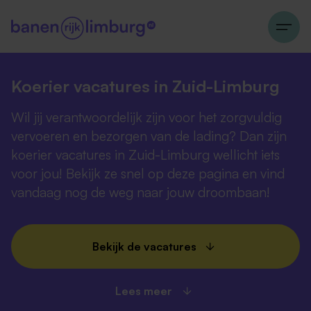
Koerier vacatures in Zuid-Limburg
Wil jij verantwoordelijk zijn voor het zorgvuldig
vervoeren en bezorgen van de lading? Dan zijn
koerier vacatures in Zuid-Limburg wellicht iets
voor jou! Bekijk ze snel op deze pagina en vind
vandaag nog de weg naar jouw droombaan!
Bekijk de vacatures
Lees meer