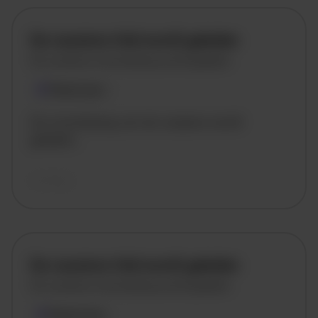
De vacature titel wordt geladen
De vacature omschrijving wordt geladen
Plaatsnaam
De omschrijving van de vacature wordt
geladen..
vandaag
De vacature titel wordt geladen
De vacature omschrijving wordt geladen
Plaatsnaam