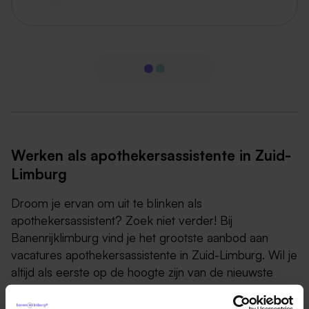
Werken als apothekersassistente in Zuid-
Limburg
Droom je ervan om uit te blinken als
apothekersassistent? Zoek niet verder! Bij
Banenrijklimburg vind je het grootste aanbod aan
vacatures apothekersassistente in Zuid-Limburg. Wil je
altijd als eerste op de hoogte zijn van de nieuwste
vacatures in deze sector? Bekijk snel alle beschikbare
functies op deze pagina en vind de ideale baan voor