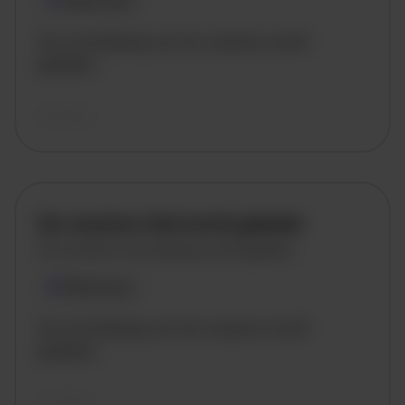
Plaatsnaam
De omschrijving van de vacature wordt
geladen..
vandaag
De vacature titel wordt geladen
De vacature omschrijving wordt geladen
Plaatsnaam
De omschrijving van de vacature wordt
geladen..
vandaag