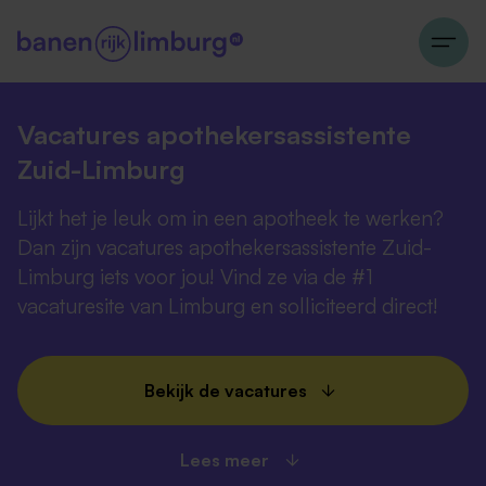
Vacatures apothekersassistente
Zuid-Limburg
Lijkt het je leuk om in een apotheek te werken?
Dan zijn vacatures apothekersassistente Zuid-
Limburg iets voor jou! Vind ze via de #1
vacaturesite van Limburg en solliciteerd direct!
Bekijk de vacatures
Lees meer