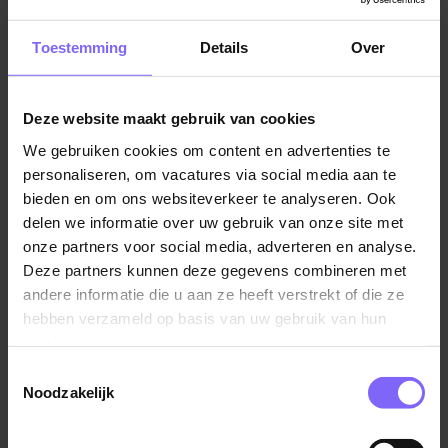
jou!
Toestemming
Details
Over
In deze rol werk je op locaties waar zorg en
gezondheid centraal staan. Denk aan apotheken waar
klanten komen voor medicatie, advies en
Deze website maakt gebruik van cookies
gezondheidsinformatie. Je zorgt ervoor dat hun
We gebruiken cookies om content en advertenties te
bezoek zo efficiënt en aangenaam mogelijk verloopt,
personaliseren, om vacatures via social media aan te
en biedt hulp bij vragen en het verkrijgen van de juiste
bieden en om ons websiteverkeer te analyseren. Ook
medicijnen. Het werkveld is divers en omvat
delen we informatie over uw gebruik van onze site met
verschillende specialisaties binnen de farmacie.
onze partners voor social media, adverteren en analyse.
Deze partners kunnen deze gegevens combineren met
Andere leuke vacatures in de regio Zuid-Limburg
andere informatie die u aan ze heeft verstrekt of die ze
hebben verzameld op basis van uw gebruik van hun
Geen geschikte vacatures voor apothekersassistenten
services.
in Zuid-Limburg gevonden? Geen probleem! Er zijn
genoeg andere interessante functies in Zuid-Limburg
Toestemmingsselectie
Noodzakelijk
die vergelijkbare verantwoordelijkheden en
voldoening bieden. Ontdek hieronder vijf alternatieve