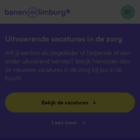
Uitvoerende vacatures in de zorg
Wil jij werken als begeleider of helpende of een
ander uitvoerend beroep? Bekijk hieronder dan
de nieuwste vacatures in de zorg bij jou in de
buurt!
Bekijk de vacatures
Lees meer