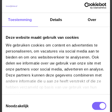
Toestemming
Details
Over
Deze website maakt gebruik van cookies
We gebruiken cookies om content en advertenties te
personaliseren, om vacatures via social media aan te
Vul hier je Skillsprofiel in
bieden en om ons websiteverkeer te analyseren. Ook
delen we informatie over uw gebruik van onze site met
voor de ideale
onze partners voor social media, adverteren en analyse.
vacaturematch!
Deze partners kunnen deze gegevens combineren met
andere informatie die u aan ze heeft verstrekt of die ze
hebben verzameld op basis van uw gebruik van hun
services.
Skillsprofiel
Toestemmingsselectie
Noodzakelijk