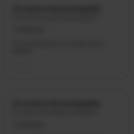
De vacature titel wordt geladen
De vacature omschrijving wordt geladen
Plaatsnaam
De omschrijving van de vacature wordt
geladen..
vandaag
De vacature titel wordt geladen
De vacature omschrijving wordt geladen
Plaatsnaam