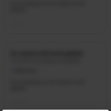
De omschrijving van de vacature wordt
geladen..
vandaag
De vacature titel wordt geladen
De vacature omschrijving wordt geladen
Plaatsnaam
De omschrijving van de vacature wordt
geladen..
vandaag