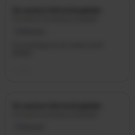
De vacature titel wordt geladen
De vacature omschrijving wordt geladen
Plaatsnaam
De omschrijving van de vacature wordt
geladen..
vandaag
De vacature titel wordt geladen
De vacature omschrijving wordt geladen
Plaatsnaam