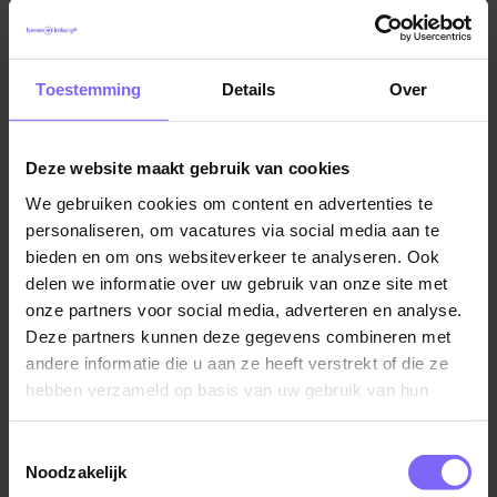
Toestemming
Details
Over
Deze website maakt gebruik van cookies
We gebruiken cookies om content en advertenties te
personaliseren, om vacatures via social media aan te
Vul hier je Skillsprofiel in
bieden en om ons websiteverkeer te analyseren. Ook
delen we informatie over uw gebruik van onze site met
voor de ideale
onze partners voor social media, adverteren en analyse.
vacaturematch!
Deze partners kunnen deze gegevens combineren met
andere informatie die u aan ze heeft verstrekt of die ze
hebben verzameld op basis van uw gebruik van hun
services.
Skillsprofiel
Toestemmingsselectie
Noodzakelijk