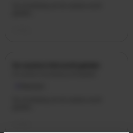
De omschrijving van de vacature wordt
geladen..
vandaag
De vacature titel wordt geladen
De vacature omschrijving wordt geladen
Plaatsnaam
De omschrijving van de vacature wordt
geladen..
vandaag