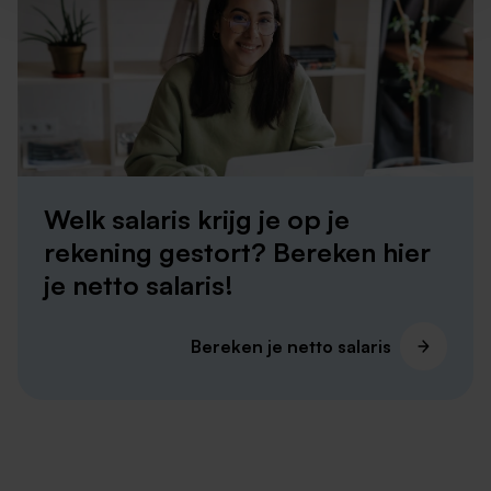
Vacatures in Vaals
Vacatures in Simpelveld
Vacatures in Margraten
Welk salaris krijg je op je
rekening gestort? Bereken hier
je netto salaris!
Grootste werkgevers in Wijlre
Bereken je netto salaris
Hoewel de regio niet per se bekend staat om de
grote bedrijven, zijn er wel een aantal grote bedrijven
in de omgeving gevestigd. Een baan bij een groter
bedrijf kan aantrekkelijk zijn vanwege de
mogelijkheden voor groei en carrièreontwikkeling en