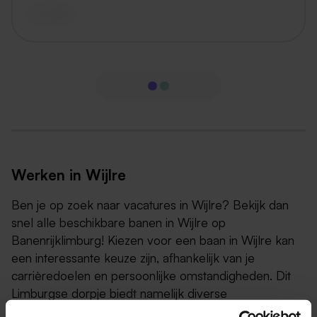
vandaag
Werken in Wijlre
Ben je op zoek naar vacatures in Wijlre? Bekijk dan
snel alle beschikbare banen in Wijlre op
Banenrijklimburg! Kiezen voor een baan in Wijlre kan
een interessante keuze zijn, afhankelijk van je
carrièredoelen en persoonlijke omstandigheden. Dit
Limburgse dorpje biedt namelijk diverse
werkgelegenheid in verschillende sectoren. Wat het