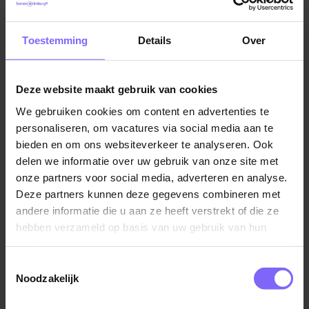
nog interessanter maakt, is dat Wijlre volop
mogelijkheden biedt voor mensen die op zoek zijn
Toestemming
Details
Over
naar werk in deeltijd. Binnen korte tijd bereik je ook
meerdere grote steden waar nog meer
carrièremogelijkheden op je wachten in vakgebieden
Deze website maakt gebruik van cookies
als verkoop, horeca en administratie.
We gebruiken cookies om content en advertenties te
personaliseren, om vacatures via social media aan te
Wijlre is een plaats in de provincie Limburg in
bieden en om ons websiteverkeer te analyseren. Ook
Nederland. Het ligt in het zuiden van Nederland, in de
delen we informatie over uw gebruik van onze site met
regio Zuid-Limburg. Wijlre is een klein dorp in een
onze partners voor social media, adverteren en analyse.
mooie landelijke omgeving en maakt deel uit van de
Deze partners kunnen deze gegevens combineren met
gemeente Gulpen-Wittem. Wijlre is een landelijke
andere informatie die u aan ze heeft verstrekt of die ze
gemeenschap en biedt een rustige en vredige
hebben verzameld op basis van uw gebruik van hun
omgeving om in te werken. Als je op zoek bent naar
services.
een plek waar je kunt ontsnappen aan de drukte van
Toestemmingsselectie
de stad, kan Wijlre aantrekkelijk zijn.
Noodzakelijk