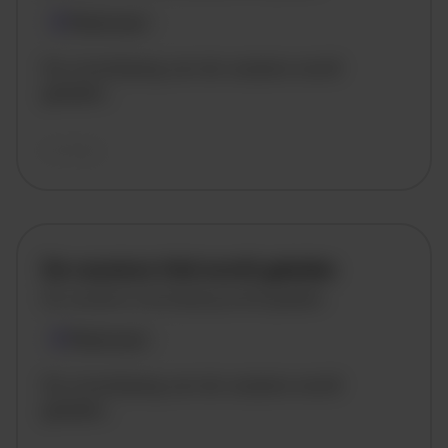
Plaatsnaam
De omschrijving van de vacature wordt
geladen..
vandaag
De vacature titel wordt geladen
De vacature omschrijving wordt geladen
Plaatsnaam
De omschrijving van de vacature wordt
geladen..