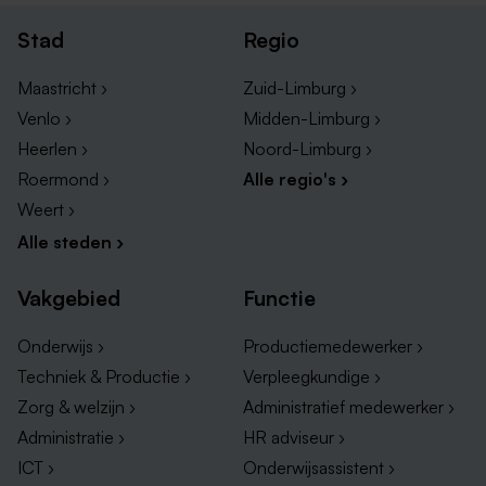
de uitstekende arbeidsomstandigheden die ze bieden.
Stad
Regio
Benieuwd naar wat Wijlre en omgeving te bieden
heeft? Bekijk dan de grootste bedrijven hieronder!
Maastricht ›
Zuid-Limburg ›
Venlo ›
Midden-Limburg ›
Vacatures bij SVO PL
Heerlen ›
Noord-Limburg ›
Vacatures bij Koraal
Roermond ›
Alle regio's ›
Vacatures bij Heuschen & Schrouff
Weert ›
Vacatures bij Zuyderland
Alle steden ›
Vacatures bij Sevagram
Vakgebied
Functie
Onderwijs ›
Productiemedewerker ›
Techniek & Productie ›
Verpleegkundige ›
Zorg & welzijn ›
Administratief medewerker ›
Administratie ›
HR adviseur ›
ICT ›
Onderwijsassistent ›