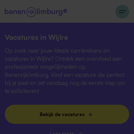
Vacatures in Wijlre
Op zoek naar jouw ideale carrièrekans en
vacatures in Wijlre? Ontdek een overvloed aan
professionele mogelijkheden op
Banenrijklimburg. Vind een vacature die perfect
bij je past en zet vandaag nog de eerste stap om
te solliciteren!
Bekijk de vacatures
Lees meer