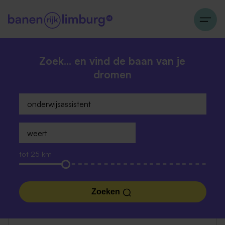
Zoek… en vind de baan van je
dromen
tot 25 km
Zoeken