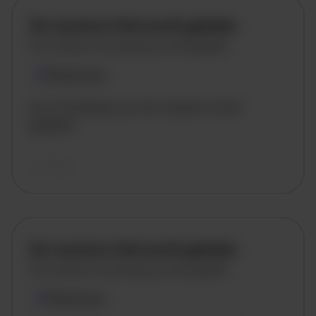
De vacature titel wordt geladen
De vacature omschrijving wordt geladen
Plaatsnaam
De omschrijving van de vacature wordt
geladen..
vandaag
De vacature titel wordt geladen
De vacature omschrijving wordt geladen
Plaatsnaam