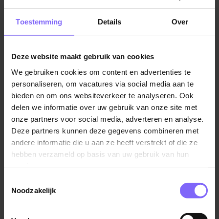
Jobalert instellen
Toestemming
Details
Over
Deze website maakt gebruik van cookies
We gebruiken cookies om content en advertenties te
Vul hier je Skillsprofiel in
personaliseren, om vacatures via social media aan te
voor de ideale
bieden en om ons websiteverkeer te analyseren. Ook
delen we informatie over uw gebruik van onze site met
vacaturematch!
onze partners voor social media, adverteren en analyse.
Deze partners kunnen deze gegevens combineren met
andere informatie die u aan ze heeft verstrekt of die ze
Skillsprofiel
hebben verzameld op basis van uw gebruik van hun
services.
Toestemmingsselectie
Noodzakelijk