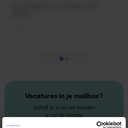
De omschrijving van de vacature wordt
geladen..
vandaag
Vacatures in je mailbox?
Schrijf je in en we houden
je op de hoogte