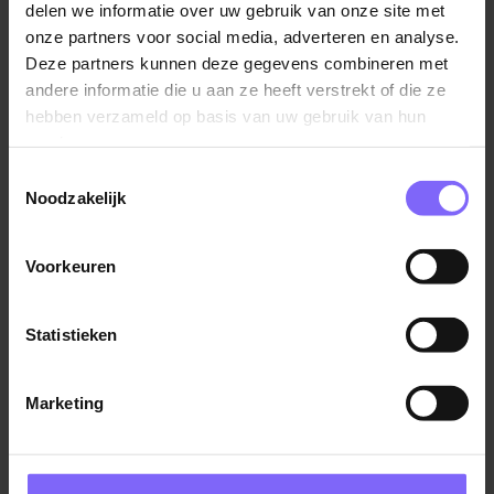
delen we informatie over uw gebruik van onze site met
Speur door het brede scala aan banen in jouw buurt!
onze partners voor social media, adverteren en analyse.
Wie weet ontdek jij de ideale werkplek voor jouw
Deze partners kunnen deze gegevens combineren met
vaardigheden en interesses!
andere informatie die u aan ze heeft verstrekt of die ze
hebben verzameld op basis van uw gebruik van hun
services.
Toestemmingsselectie
Noodzakelijk
Vul hier je Skillsprofiel in
voor de ideale
Voorkeuren
vacaturematch!
Statistieken
Skillsprofiel
Marketing