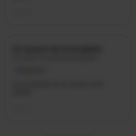
vandaag
De vacature titel wordt geladen
De vacature omschrijving wordt geladen
Plaatsnaam
De omschrijving van de vacature wordt
geladen..
vandaag