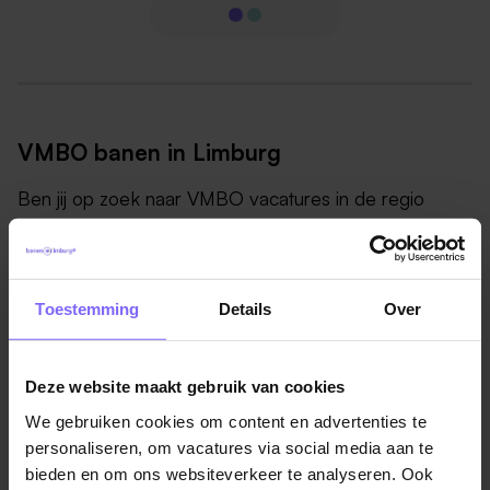
VMBO banen in Limburg
Ben jij op zoek naar VMBO vacatures in de regio
Limburg?
Banenrijklimburg is dé vacaturebank met een
uitgebreid aanbod aan vacatures voor VMBO-
Toestemming
Details
Over
afgestudeerden en voor mensen met een VMBO
werk- en denkniveau.
Deze website maakt gebruik van cookies
Of je nu op zoek bent naar fulltime, parttime banen of
We gebruiken cookies om content en advertenties te
bijbanen, als VMBO-afgestudeerde vind je hier
personaliseren, om vacatures via social media aan te
diverse mogelijkheden.
bieden en om ons websiteverkeer te analyseren. Ook