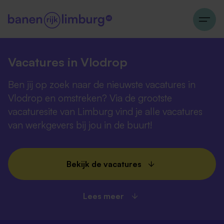
Vacatures in Vlodrop
Ben jij op zoek naar de nieuwste vacatures in
Vlodrop en omstreken? Via de grootste
vacaturesite van Limburg vind je alle vacatures
van werkgevers bij jou in de buurt!
Bekijk de vacatures
Lees meer