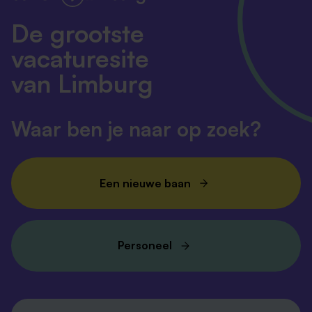
Vacatures bij Action
Vacatures bij Aldi
De grootste
vacaturesite
van Limburg
Waar ben je naar op zoek?
Een nieuwe baan
Personeel