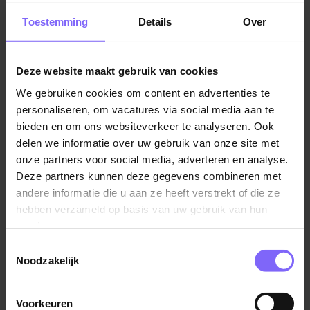
Vlodrop heeft een rijke geschiedenis die teruggaat tot
Toestemming
Details
Over
de Middeleeuwen. Het dorpje was destijds een
belangrijke handelsplaats vanwege de ligging aan de
Roer, een rivier die door Limburg stroomt. In Vlodrop
Deze website maakt gebruik van cookies
staan nog enkele historische gebouwen die herinneren
aan deze tijd, waaronder de Sint-Martinuskerk en het
We gebruiken cookies om content en advertenties te
personaliseren, om vacatures via social media aan te
Kasteel Vlodrop. Tegenwoordig is Vlodrop vooral
bieden en om ons websiteverkeer te analyseren. Ook
bekend vanwege het kloostercomplex 'Abdij Lilbosch',
delen we informatie over uw gebruik van onze site met
waar de Trappistenorde is gevestigd. De abdij heeft
onze partners voor social media, adverteren en analyse.
een mooie kloostertuin die toegankelijk is voor
Deze partners kunnen deze gegevens combineren met
bezoekers, en er worden rondleidingen gegeven
andere informatie die u aan ze heeft verstrekt of die ze
waarbij je meer te weten kunt komen over het
hebben verzameld op basis van uw gebruik van hun
kloosterleven.
services.
Toestemmingsselectie
Verder heeft Vlodrop een aantal gezellige cafés en
Noodzakelijk
restaurants waar je kunt genieten van Limburgse
specialiteiten zoals vlaai en bier. En in de omgeving
kun je prachtige wandelingen en fietstochten maken
Voorkeuren