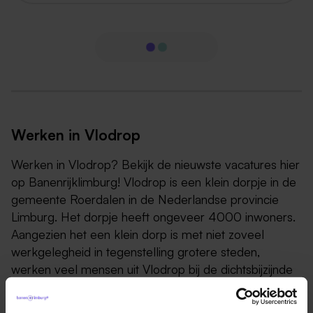
Werken in Vlodrop
Werken in Vlodrop? Bekijk de nieuwste vacatures hier
op Banenrijklimburg! Vlodrop is een klein dorpje in de
gemeente Roerdalen in de Nederlandse provincie
Limburg. Het dorpje heeft ongeveer 4000 inwoners.
Aangezien het een klein dorp is met niet zoveel
werkgelegheid in tegenstelling grotere steden,
werken veel mensen uit Vlodrop bij de dichtsbijzijnde
grote stad Roermond.