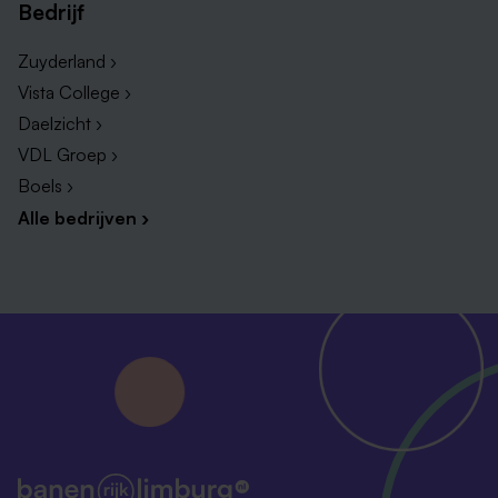
Bedrijf
Vacatures in Horn
Vacatures in Herkenbosch
Zuyderland ›
Vista College ›
Daelzicht ›
VDL Groep ›
Boels ›
Alle bedrijven ›
Bedrijven in Vlodrop met veel vacatures
Er zijn diverse bedrijven gevestigd die vacatures in
Vlodrop aanbieden. Hieronder vind je een overzicht
van de grootste bedrijven in Vlodrop!
Vacatures bij Vekoma Rides Manufactering