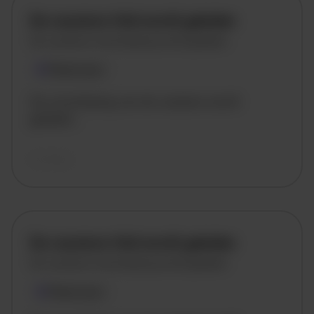
De vacature titel wordt geladen
De vacature omschrijving wordt geladen
Plaatsnaam
De omschrijving van de vacature wordt
geladen..
vandaag
De vacature titel wordt geladen
De vacature omschrijving wordt geladen
Plaatsnaam