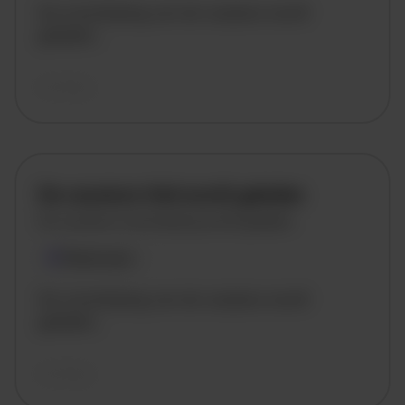
De omschrijving van de vacature wordt
geladen..
vandaag
De vacature titel wordt geladen
De vacature omschrijving wordt geladen
Plaatsnaam
De omschrijving van de vacature wordt
geladen..
vandaag