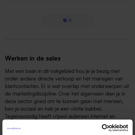
Werken in de sales
Met een baan in dit vakgebied hou je je bezig met
onder andere directe verkoop en het managen van
klantcontacten. Er is wat overlap met onderwerpen uit
de marketingdiscipline. Over het algemeen dien je in
deze sector goed om te kunnen gaan met mensen,
ben je sociaal en heb je een vlotte babbel.
Tegenwoordig heeft vrijwel iedereen internet en
daardoor toegang tot veel informatie, dus ook die van
de concurrent. Dit heeft ervoor gezorgd dat het vak