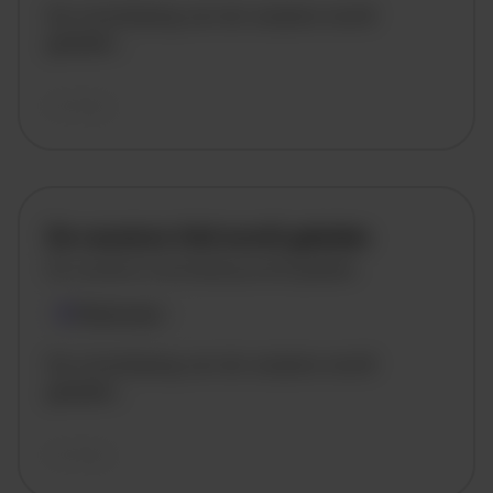
De omschrijving van de vacature wordt
geladen..
vandaag
De vacature titel wordt geladen
De vacature omschrijving wordt geladen
Plaatsnaam
De omschrijving van de vacature wordt
geladen..
vandaag