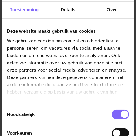
wat complexer is geworden. Het onderscheidend
Toestemming
Details
Over
vermogen zit tegenwoordig in het begeleiden van de
koop, het inleven in de klant en het goed informeren
en service leveren. Dit vakgebied biedt verschillende
Deze website maakt gebruik van cookies
functies aan verdeeld over categorieën.
We gebruiken cookies om content en advertenties te
personaliseren, om vacatures via social media aan te
bieden en om ons websiteverkeer te analyseren. Ook
Verkoper
delen we informatie over uw gebruik van onze site met
Je werkt bij organisaties die een product of dienst
onze partners voor social media, adverteren en analyse.
verkopen. Het hoofddoel van de functie is het
Deze partners kunnen deze gegevens combineren met
stimuleren van de verkoop, maar er zijn verschillende
andere informatie die u aan ze heeft verstrekt of die ze
onderdelen van dit proces. Je kunt bijvoorbeeld
hebben verzameld op basis van uw gebruik van hun
denken aan klantenbinding, marketingcampagnes en
services.
het vergroten van de naamsbekendheid. Je kunt als
Toestemmingsselectie
commercieel medewerker binnendienst of
Noodzakelijk
buitendienst hebben. Als commercieel medewerker
binnendienst houd je je bezig met zaken als offertes
Voorkeuren
maken, klantgegevens bijhouden en