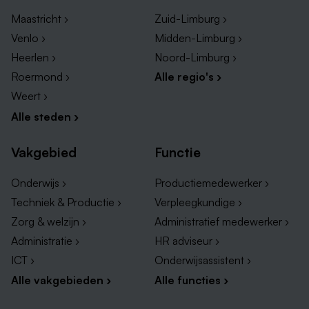
Andere regio sales vacatures
Maastricht ›
Zuid-Limburg ›
Sales vacatures in Sittard
Venlo ›
Midden-Limburg ›
Sales vacatures in Roermond
Heerlen ›
Noord-Limburg ›
Roermond ›
Alle regio's ›
Weert ›
Alle steden ›
Vakgebied
Functie
Onderwijs ›
Productiemedewerker ›
Techniek & Productie ›
Verpleegkundige ›
Zorg & welzijn ›
Administratief medewerker ›
Administratie ›
HR adviseur ›
ICT ›
Onderwijsassistent ›
Alle vakgebieden ›
Alle functies ›