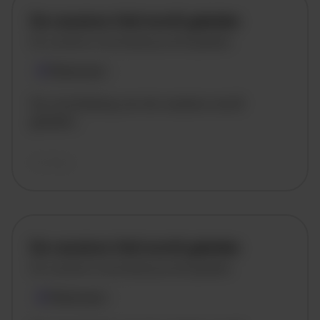
De vacature titel wordt geladen
De vacature omschrijving wordt geladen
Plaatsnaam
De omschrijving van de vacature wordt
geladen..
vandaag
De vacature titel wordt geladen
De vacature omschrijving wordt geladen
Plaatsnaam