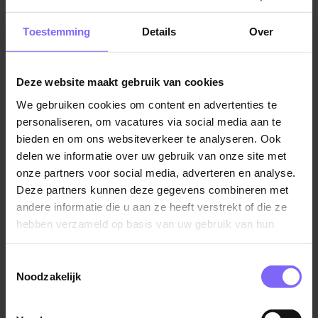
Jobalert instellen
Toestemming
Details
Over
Deze website maakt gebruik van cookies
We gebruiken cookies om content en advertenties te
Vul hier je Skillsprofiel in
personaliseren, om vacatures via social media aan te
voor de ideale
bieden en om ons websiteverkeer te analyseren. Ook
delen we informatie over uw gebruik van onze site met
vacaturematch!
onze partners voor social media, adverteren en analyse.
Deze partners kunnen deze gegevens combineren met
andere informatie die u aan ze heeft verstrekt of die ze
Skillsprofiel
hebben verzameld op basis van uw gebruik van hun
services.
Toestemmingsselectie
Noodzakelijk