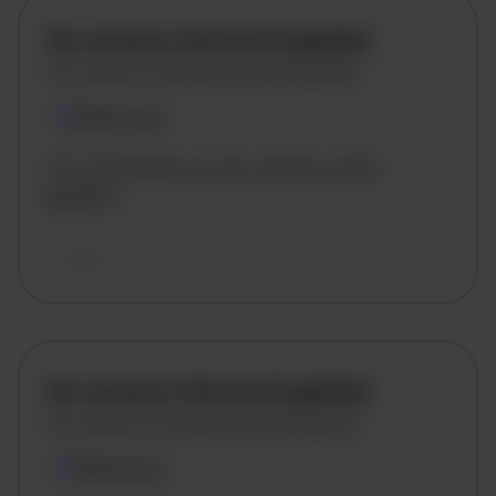
De vacature titel wordt geladen
De vacature omschrijving wordt geladen
Plaatsnaam
De omschrijving van de vacature wordt
geladen..
vandaag
De vacature titel wordt geladen
De vacature omschrijving wordt geladen
Plaatsnaam