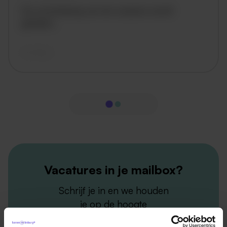
De omschrijving van de vacature wordt
geladen..
vandaag
Vacatures in je mailbox?
Schrijf je in en we houden
je op de hoogte