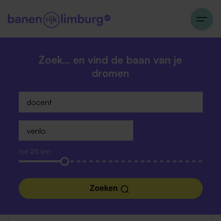
Zoek… en vind de baan van je
dromen
tot 25 km
Zoeken