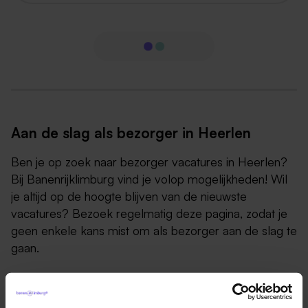
Aan de slag als bezorger in Heerlen
Ben je op zoek naar bezorger vacatures in Heerlen?
Bij Banenrijklimburg vind je volop mogelijkheden! Wil
je altijd op de hoogte blijven van de nieuwste
vacatures? Bezoek regelmatig deze pagina, zodat je
geen enkele kans mist om als bezorger aan de slag te
gaan.
Als bezorger ben je verantwoordelijk voor het
afleveren van goederen, pakketten, maaltijden of