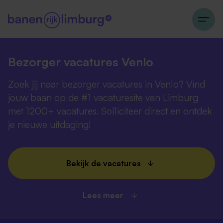
Bezorger vacatures Venlo
Zoek jij naar bezorger vacatures in Venlo? Vind
jouw baan op de #1 vacaturesite van Limburg
met 1200+ vacatures. Solliciteer direct en ontdek
je nieuwe uitdaging!
Bekijk de vacatures
Lees meer