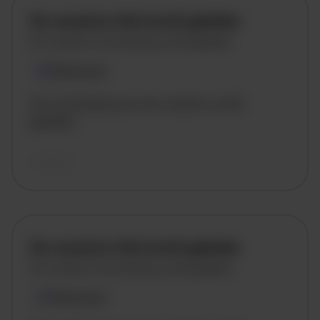
De vacature titel wordt geladen
De vacature omschrijving wordt geladen
Plaatsnaam
De omschrijving van de vacature wordt
geladen..
vandaag
De vacature titel wordt geladen
De vacature omschrijving wordt geladen
Plaatsnaam