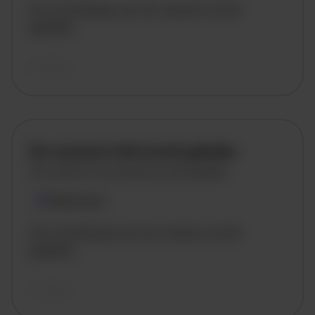
De omschrijving van de vacature wordt
geladen..
vandaag
De vacature titel wordt geladen
De vacature omschrijving wordt geladen
Plaatsnaam
De omschrijving van de vacature wordt
geladen..
vandaag