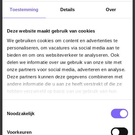
andere producten bij klanten. Bezorgers werken vaak
Toestemming
Details
Over
voor koeriersbedrijven, maaltijdbezorgdiensten,
postbedrijven of winkels die leveringen aanbieden.
Met de groei van e-commerce en bezorgdiensten is
Deze website maakt gebruik van cookies
de vraag naar bezorgers de afgelopen jaren flink
gestegen, en speelt deze rol een belangrijke functie in
We gebruiken cookies om content en advertenties te
personaliseren, om vacatures via social media aan te
het dagelijks leven van veel mensen.
bieden en om ons websiteverkeer te analyseren. Ook
delen we informatie over uw gebruik van onze site met
Andere bezorgfuncties in verschillende steden
onze partners voor social media, adverteren en analyse.
Ben je benieuwd naar bezorgwerk in andere
Deze partners kunnen deze gegevens combineren met
plaatsen? Of je nu graag pakketten, maaltijden of
andere informatie die u aan ze heeft verstrekt of die ze
andere producten bezorgt, er zijn veel vacatures
hebben verzameld op basis van uw gebruik van hun
beschikbaar in diverse steden. Banenrijklimburg biedt
services.
een breed scala aan mogelijkheden, zodat je een
Toestemmingsselectie
baan kunt vinden die bij jouw wensen past, waar je ook
Noodzakelijk
woont. Ontdek de opties en vind de bezorgfunctie die
perfect aansluit bij jouw voorkeuren!
Voorkeuren