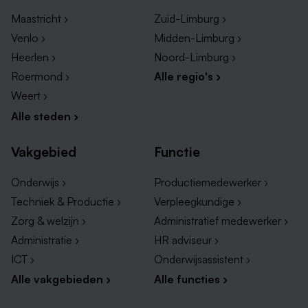
Maastricht ›
Zuid-Limburg ›
Venlo ›
Midden-Limburg ›
Heerlen ›
Noord-Limburg ›
Roermond ›
Alle regio's ›
Weert ›
Alle steden ›
Vakgebied
Functie
Onderwijs ›
Productiemedewerker ›
Grootste werkgevers met vacatures in Thorn
Techniek & Productie ›
Verpleegkundige ›
Als je nieuwsgierig bent naar de grootste werkgevers
Zorg & welzijn ›
Administratief medewerker ›
en vacatures in Thorn, raden we je aan om de
Administratie ›
HR adviseur ›
onderstaande lijst te bekijken. Deze lijst heeft een
ICT ›
Onderwijsassistent ›
uitstekend overzicht van de belangrijkste en
Alle vakgebieden ›
Alle functies ›
invloedrijke bedrijven en vacatures in Thorn die
werkgelegenheid bieden. Met deze lijst kun je een