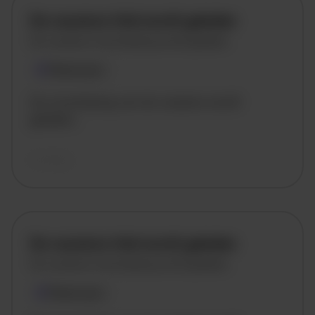
De vacature titel wordt geladen
De vacature omschrijving wordt geladen
Plaatsnaam
De omschrijving van de vacature wordt
geladen..
vandaag
De vacature titel wordt geladen
De vacature omschrijving wordt geladen
Plaatsnaam