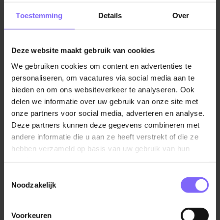
was het een klein vorstendom, maar tegenwoordig
Toestemming
Details
Over
wordt het beschouwd als een onmisbare bestemming
bij het ontdekken van het land. Het stadje is zonder
twijfel een van de parels van Limburg, mede dankzij
Deze website maakt gebruik van cookies
zijn voormalige status als zelfstandige gemeente tot
aan 2007. Het stadje heeft een bevolking van
We gebruiken cookies om content en advertenties te
personaliseren, om vacatures via social media aan te
ongeveer 2490 inwoners in 2021. Bovendien is Thorn
bieden en om ons websiteverkeer te analyseren. Ook
gemakkelijk bereikbaar via het openbaar vervoer en
delen we informatie over uw gebruik van onze site met
de A2 snelweg.
onze partners voor social media, adverteren en analyse.
Deze partners kunnen deze gegevens combineren met
De opvallend wit geschilderde huizen,
andere informatie die u aan ze heeft verstrekt of die ze
indrukwekkende historische gebouwen en authentieke
hebben verzameld op basis van uw gebruik van hun
kinderkopjes straten maken Thorn een beroemdheid
services.
onder toeristen en lokale bezoekers. De imposante
Toestemmingsselectie
Abdijkerk van Thorn, die boven de witte huizen
Noodzakelijk
uittorent, is een van de populairste
bezienswaardigheden van het stadje. Naast de
Abdijkerk is de Sint-Michielskerk uit de 10e eeuw een
Voorkeuren