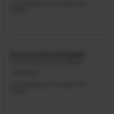
De omschrijving van de vacature wordt
geladen..
vandaag
De vacature titel wordt geladen
De vacature omschrijving wordt geladen
Plaatsnaam
De omschrijving van de vacature wordt
geladen..
vandaag