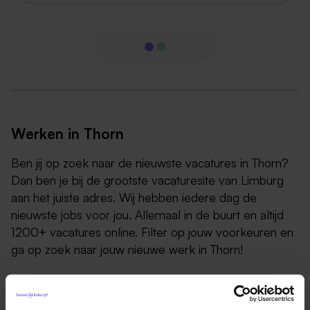
Werken in Thorn
Ben jij op zoek naar de nieuwste vacatures in Thorn?
Dan ben je bij de grootste vacaturesite van Limburg
aan het juiste adres. Wij hebben iedere dag de
nieuwste jobs voor jou. Allemaal in de buurt en altijd
1200+ vacatures online. Filter op jouw voorkeuren en
ga op zoek naar jouw nieuwe werk in Thorn!
Thorn is een prachtig stadje dat zich bevindt in de
zuidelijke provincie Limburg van Nederland. Eertijds