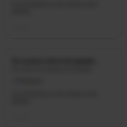
De omschrijving van de vacature wordt
geladen..
vandaag
De vacature titel wordt geladen
De vacature omschrijving wordt geladen
Plaatsnaam
De omschrijving van de vacature wordt
geladen..
vandaag