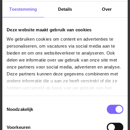
werken. Het is een verantwoordelijke opgave om
Toestemming
Details
Over
ruimtes en gebouwen schoon en netjes te houden,
wat soms fysiek moeilijk kan zijn. Een goede conditie
is daarom essentieel, net als aandacht voor details.
Deze website maakt gebruik van cookies
Wat het werk extra aantrekkelijk maakt? Je bent lid
van een hecht team, hebt de mogelijkheid om jezelf
We gebruiken cookies om content en advertenties te
personaliseren, om vacatures via social media aan te
te ontwikkelen en hebt mogelijkheden om door te
bieden en om ons websiteverkeer te analyseren. Ook
groeien, zoals als teamleider. Daarnaast kun je het
delen we informatie over uw gebruik van onze site met
werk effectief combineren met andere taken.
onze partners voor social media, adverteren en analyse.
Deze partners kunnen deze gegevens combineren met
andere informatie die u aan ze heeft verstrekt of die ze
hebben verzameld op basis van uw gebruik van hun
services.
Toestemmingsselectie
Noodzakelijk
Voorkeuren