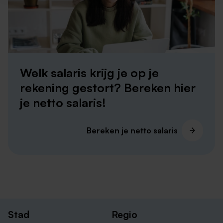
Welk salaris krijg je op je
rekening gestort? Bereken hier
je netto salaris!
Schoonmaak vacatures in overige plaatsen
Op onze website vind je veel schoonmaak vacatures
Bereken je netto salaris
door heel de provincie. Van het noordelijkste punt tot
het zuidelijkste punt zijn er schoonmaakfuncties
beschikbaar. Als je geen geschikte schoonmaak
vacatures in Sittard hebt gevonden, heb je misschien
meer mogelijkheden bij de steden hieronder.
Schoonmaak vacatures in Heerlen
Stad
Regio