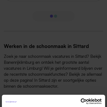
Werken in de schoonmaak in Sittard
Zoek je naar schoonmaak vacatures in Sittard? Bekijk
Banenrijklimburg en ontdek het grootste aantal
vacatures in Limburg! Wil je geïnformeerd blijven over
de recentste schoonmaakfuncties? Bekijk ze allemaal
op deze pagina! In Sittard zijn er soortgelijke opties
binnen de schoonmaaksector.
Als schoonmaker ben je dynamisch, praktisch
ingesteld en heb je inzicht in hoe je grondig moet