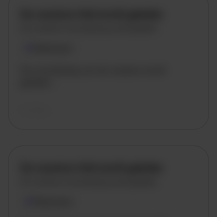
De vacature titel wordt geladen
De vacature omschrijving wordt geladen
Plaatsnaam
De omschrijving van de vacature wordt
geladen..
vandaag
De vacature titel wordt geladen
De vacature omschrijving wordt geladen
Plaatsnaam