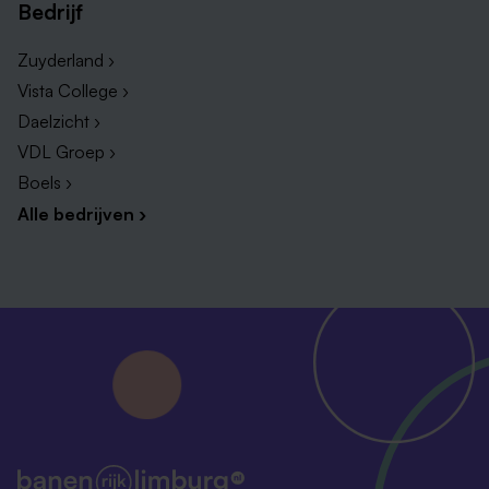
Bedrijf
Parttime vacatures in Sittard
Vacatures ziekenhuis in Sittard
Zuyderland ›
Vacatures thuiszorg in Sittard
Vista College ›
Vacatures verpleegkundige in Sittard
Daelzicht ›
VDL Groep ›
Boels ›
Alle bedrijven ›