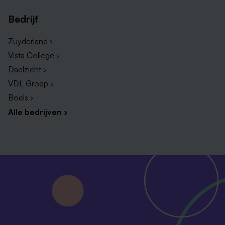
Schin op Geul:
Bedrijf
Vacature Geulzicht Hotel
Zuyderland ›
Vacature Valkenburg Adventure
Vista College ›
Vacature PostNL
Daelzicht ›
VDL Groep ›
Boels ›
Alle bedrijven ›