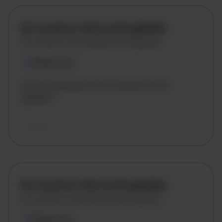
De vacature titel wordt geladen
De vacature omschrijving wordt geladen
Plaatsnaam
De omschrijving van de vacature wordt
geladen..
vandaag
De vacature titel wordt geladen
De vacature omschrijving wordt geladen
Plaatsnaam