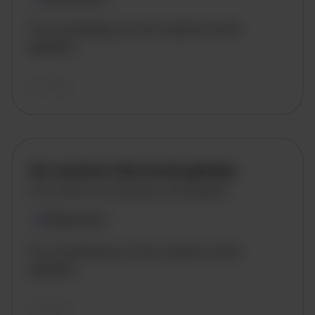
De omschrijving van de vacature wordt
geladen..
vandaag
De vacature titel wordt geladen
De vacature omschrijving wordt geladen
Plaatsnaam
De omschrijving van de vacature wordt
geladen..
vandaag