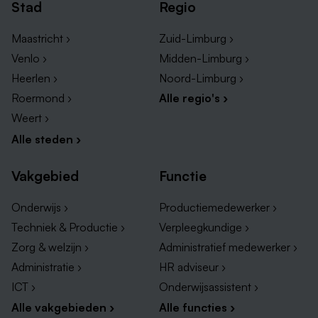
Stad
Regio
Maastricht ›
Zuid-Limburg ›
Venlo ›
Midden-Limburg ›
Heerlen ›
Noord-Limburg ›
Grootste werkgevers in Schin op Geul
Roermond ›
Alle regio's ›
Als je nieuwsgierig bent naar de grootste werkgevers
en vacatures in Schin op Geul, raden we je aan om de
Weert ›
onderstaande bedrijven te bekijken.
Alle steden ›
In deze lijst krijg je een uitstekend overzicht van de
Vakgebied
Functie
belangrijkste en invloedrijke bedrijven die
werkgelegenheid bieden. Ook krijg je een goed beeld
Onderwijs ›
Productiemedewerker ›
van de verscheidenheid aan werkmogelijkheden in het
Techniek & Productie ›
Verpleegkundige ›
dorp en kun je gerichter op zoek gaan naar de
Zorg & welzijn ›
Administratief medewerker ›
perfecte baan die past bij jouw interesses en
Administratie ›
HR adviseur ›
vaardigheden.
ICT ›
Onderwijsassistent ›
Alle vakgebieden ›
Alle functies ›
Hieronder vind je een aantal interessante bedrijven in