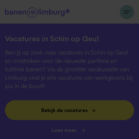
Vacatures in Schin op Geul
Ben jij op zoek naar vacatures in Schin op Geul
en omstreken voor de nieuwste parttime en
fulltime banen? Via de grootste vacaturesite van
Limburg vind je alle vacatures van werkgevers bij
jou in de buurt!
Bekijk de vacatures
Lees meer