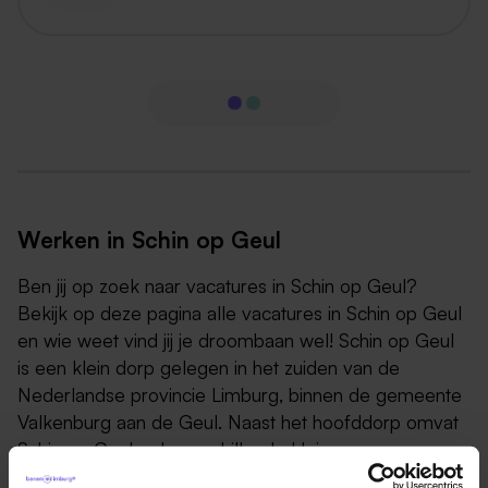
Werken in Schin op Geul
Ben jij op zoek naar vacatures in Schin op Geul?
Bekijk op deze pagina alle vacatures in Schin op Geul
en wie weet vind jij je droombaan wel! Schin op Geul
is een klein dorp gelegen in het zuiden van de
Nederlandse provincie Limburg, binnen de gemeente
Valkenburg aan de Geul. Naast het hoofddorp omvat
Schin op Geul ook verschillende kleinere
nederzettingen en gehuchten, waaronder Engwegen,