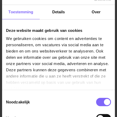
Keutenberg, Walem, Schoonbron en Strucht. In totaal
beslaat het gebied van Schin op Geul ongeveer 691
Toestemming
Details
Over
hectare en wonen er ongeveer 1420 inwoners.
Deze website maakt gebruik van cookies
We gebruiken cookies om content en advertenties te
personaliseren, om vacatures via social media aan te
bieden en om ons websiteverkeer te analyseren. Ook
delen we informatie over uw gebruik van onze site met
onze partners voor social media, adverteren en analyse.
Deze partners kunnen deze gegevens combineren met
andere informatie die u aan ze heeft verstrekt of die ze
hebben verzameld op basis van uw gebruik van hun
services.
Vacatures in de buurt van Schin op Geul
Toestemmingsselectie
Als klein dorp heeft Schin op Geul beperkte
Noodzakelijk
werkgelegenheid binnen de gemeenschap zelf. Veel
inwoners zijn daarom aangewezen op