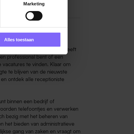
Marketing
d
Alles toestaan
 Roermond? Banenrijklimburg heeft
ren professional bent of een
kte vacatures te vinden. Klaar om
ogte te blijven van de nieuwste
en ontdek alle receptioniste
nt binnen een bedrijf of
oorden telefoontjes en verwerken
ch bezig met het beheren van
n het bieden van administratieve
elijkse gang van zaken en vraagt om