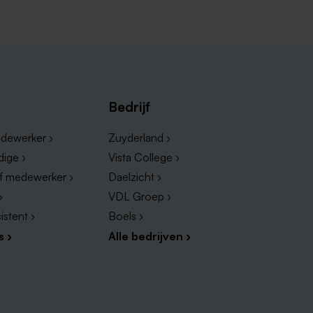
Bedrijf
d
dewerker ›
Zuyderland ›
et helemaal wat je zoekt?
dige ›
Vista College ›
nen te bieden. We hebben
ef medewerker ›
Daelzicht ›
ellicht aanspreken.
›
VDL Groep ›
istent ›
Boels ›
s ›
Alle bedrijven ›