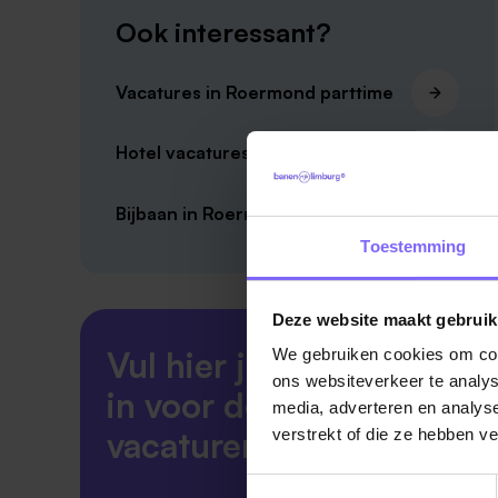
Ook interessant?
Vacatures in Roermond parttime
Hotel vacatures in Roermond
Bijbaan in Roermond
Toestemming
Deze website maakt gebruik
Vul hier je Skillsprofiel
We gebruiken cookies om cont
ons websiteverkeer te analys
in voor de ideale
media, adverteren en analys
vacaturematch!
verstrekt of die ze hebben v
Toestemmingsselectie