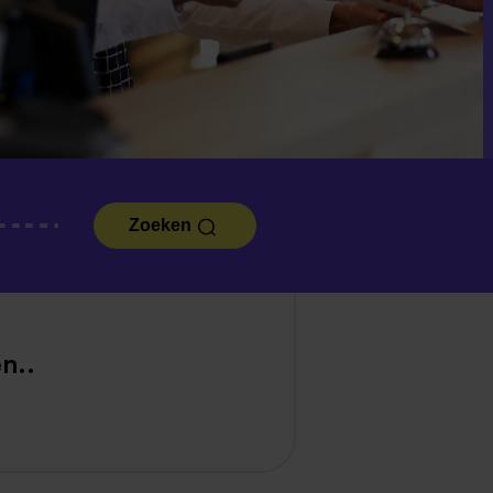
Zoeken
n..