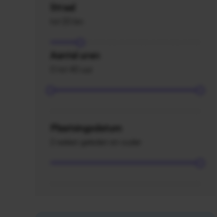
Straal
tot 20 km
Aantal uren
0 tot 40 uur
Plaatsingsdatum
2 weken geleden en ouder