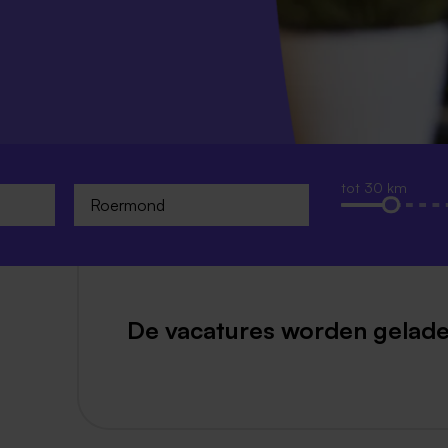
Weert
Kerkrade
tot 30 km
De vacatures worden gelade