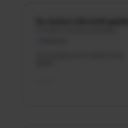
De vacature titel wordt gelad
De vacature omschrijving wordt geladen
Plaatsnaam
De omschrijving van de vacature wordt
geladen..
vandaag