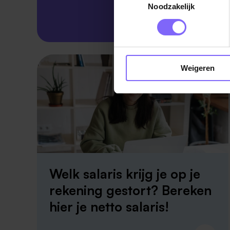
Noodzakelijk
Skillsprofiel
Weigeren
Welk salaris krijg je op je
rekening gestort? Bereken
hier je netto salaris!