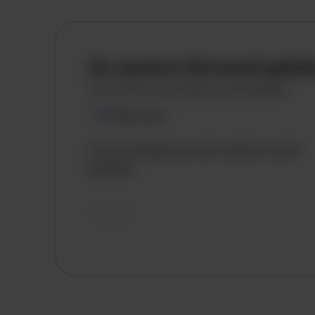
De vacature titel wordt gelad
De vacature omschrijving wordt geladen
Plaatsnaam
De omschrijving van de vacature wordt
geladen..
vandaag