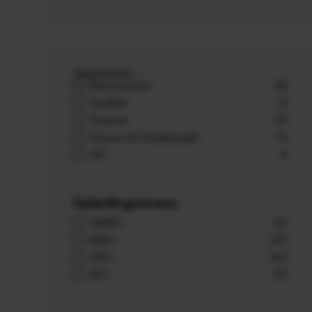
Vakgebieden
Administratie
43
Facilitair
21
Finance
39
Horeca & Detailhandel
13
HR
9
Opleidingsniveau
VMBO
20
MBO
251
HBO
164
WO
52