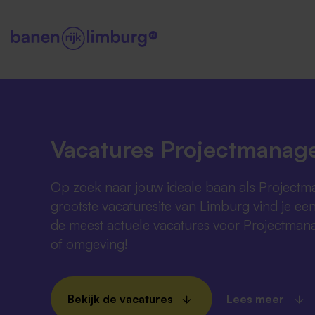
Vacatures Projectmanage
Op zoek naar jouw ideale baan als Projectm
grootste vacaturesite van Limburg vind je ee
de meest actuele vacatures voor Projectman
of omgeving!
Bekijk de vacatures
Lees meer