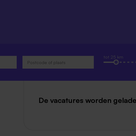
Weert
Kerkrade
tot 25 km
De vacatures worden gelade