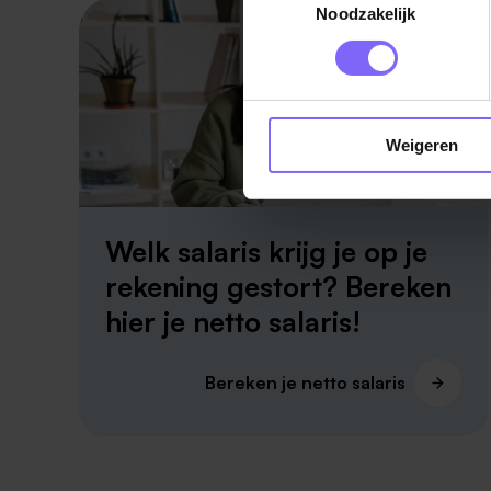
Noodzakelijk
Weigeren
Welk salaris krijg je op je
rekening gestort? Bereken
hier je netto salaris!
Bereken je netto salaris