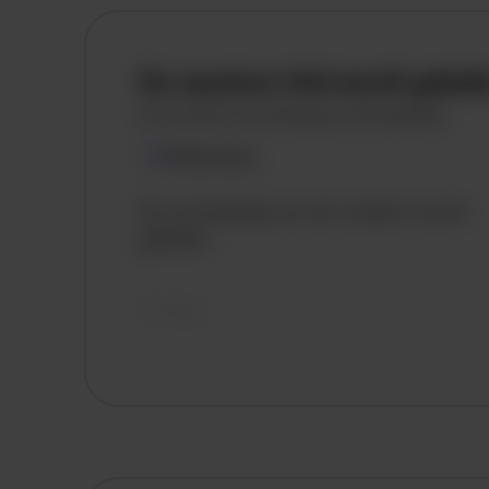
De vacature titel wordt gelad
De vacature omschrijving wordt geladen
Plaatsnaam
De omschrijving van de vacature wordt
geladen..
vandaag