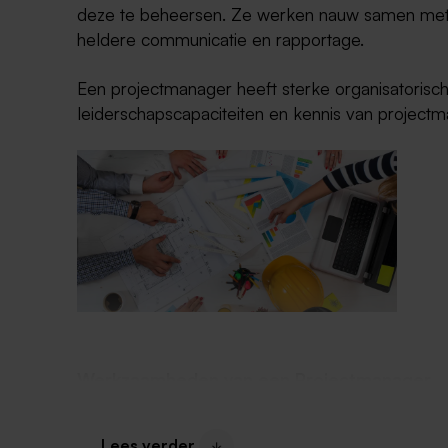
deze te beheersen. Ze werken nauw samen me
heldere communicatie en rapportage.
Een projectmanager heeft sterke organisatorisc
leiderschapscapaciteiten en kennis van projec
Werkzaamheden van een Projectmanager
Een projectmanager is verantwoordelijk voor he
van projecten. Ze coördineren teams, stellen do
Lees verder