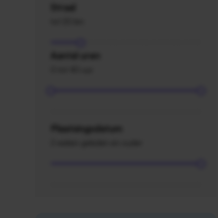
Straal
tot 20 km
Aantal uren
0 tot 40 uur
Plaatsingsdatum
2 weken geleden en ouder