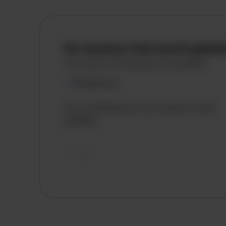
De vacature titel wordt gelad
De vacature omschrijving wordt geladen
Plaatsnaam
De omschrijving van de vacature wordt
geladen..
vandaag