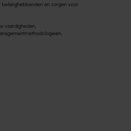
t belanghebbenden en zorgen voor
he vaardigheden,
tmanagementmethodologieën.
t plannen, uitvoeren en beheren
elen vast, maken projectplannen en