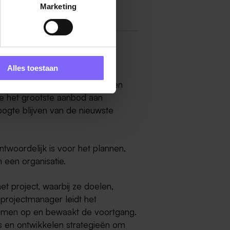
Marketing
rg
Alles toestaan
nager in Limburg? Neem dan een
je het grootste aanbod aan
oogte blijven van de nieuwste
twoordelijk is voor het plannen,
 een organisatie.
t project, waarbij ze doelen,
projectmanager leidt het
blemen op en bewaakt de voortgang.
o's en ontwikkelen strategieën om