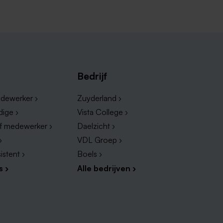
eadlines, en zorgen voor heldere
eren en beheersen risico's, lossen
controle. Ze faciliteren
en effectieve taakverdeling. Ze
Bedrijf
 evalueren de resultaten.
dewerker ›
Zuyderland ›
he, communicatieve en
dige ›
Vista College ›
lende
ef medewerker ›
Daelzicht ›
›
VDL Groep ›
istent ›
Boels ›
s ›
Alle bedrijven ›