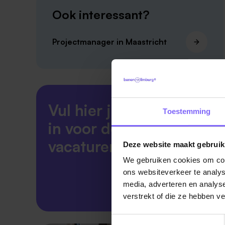
Ook interessant?
Projectmanager in Maastricht
Vul hier je Skillsprofiel
Toestemming
in voor de ideale
vacaturematch!
Deze website maakt gebruik
We gebruiken cookies om cont
ons websiteverkeer te analys
Skillsprofiel
media, adverteren en analys
verstrekt of die ze hebben v
Toestemmingsselectie