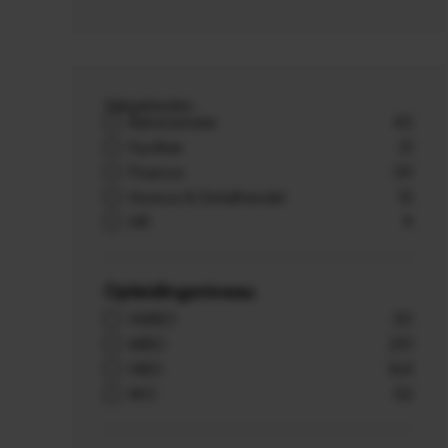
Vakgebieden
Administratie
43
Facilitair
21
Finance
39
Horeca & Detailhandel
13
HR
9
Opleidingsniveau
VMBO
20
MBO
251
HBO
164
WO
52