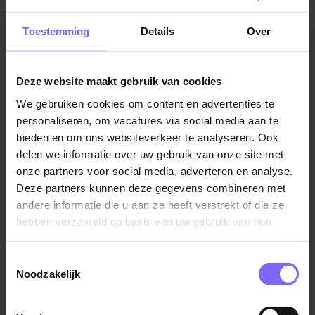
Jobalert instellen
Toestemming
Details
Over
Deze website maakt gebruik van cookies
We gebruiken cookies om content en advertenties te
Vul hier je Skillsprofiel in
personaliseren, om vacatures via social media aan te
voor de ideale
bieden en om ons websiteverkeer te analyseren. Ook
delen we informatie over uw gebruik van onze site met
vacaturematch!
onze partners voor social media, adverteren en analyse.
Deze partners kunnen deze gegevens combineren met
andere informatie die u aan ze heeft verstrekt of die ze
Skillsprofiel
hebben verzameld op basis van uw gebruik van hun
services.
Toestemmingsselectie
Noodzakelijk