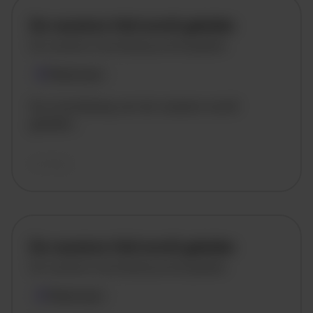
De vacature titel wordt geladen
De vacature omschrijving wordt geladen
Plaatsnaam
De omschrijving van de vacature wordt
geladen..
vandaag
De vacature titel wordt geladen
De vacature omschrijving wordt geladen
Plaatsnaam