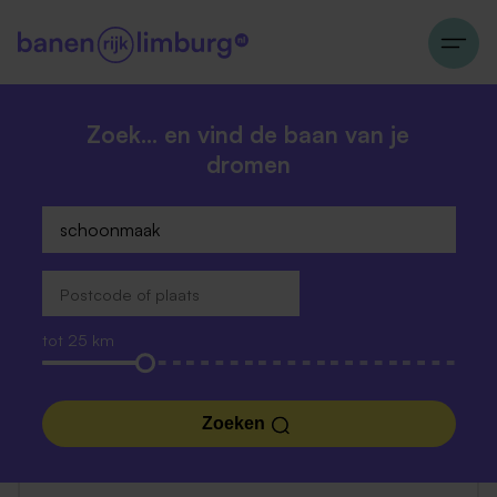
Zoek… en vind de baan van je
dromen
tot 25 km
Zoeken