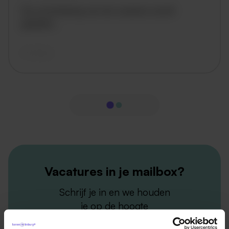
De omschrijving van de vacature wordt
geladen..
vandaag
Vacatures in je mailbox?
Schrijf je in en we houden
je op de hoogte