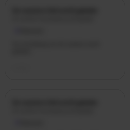
De vacature titel wordt geladen
De vacature omschrijving wordt geladen
Plaatsnaam
De omschrijving van de vacature wordt
geladen..
vandaag
De vacature titel wordt geladen
De vacature omschrijving wordt geladen
Plaatsnaam