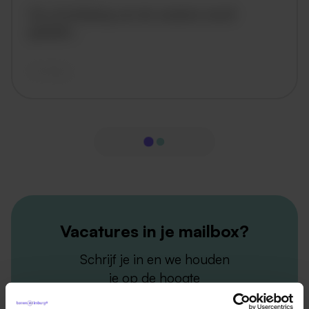
De omschrijving van de vacature wordt
geladen..
vandaag
Vacatures in je mailbox?
Schrijf je in en we houden
je op de hoogte