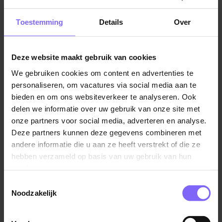
Jobalert instellen
Toestemming
Details
Over
Deze website maakt gebruik van cookies
We gebruiken cookies om content en advertenties te
Vul hier je Skillsprofiel in
personaliseren, om vacatures via social media aan te
voor de ideale
bieden en om ons websiteverkeer te analyseren. Ook
delen we informatie over uw gebruik van onze site met
vacaturematch!
onze partners voor social media, adverteren en analyse.
Deze partners kunnen deze gegevens combineren met
andere informatie die u aan ze heeft verstrekt of die ze
Skillsprofiel
hebben verzameld op basis van uw gebruik van hun
services.
Toestemmingsselectie
Noodzakelijk