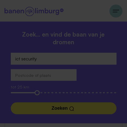
Zoek… en vind de baan van je
dromen
tot 25 km
Zoeken