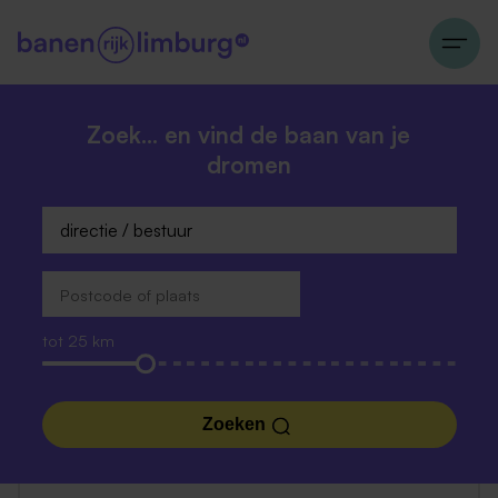
Zoek… en vind de baan van je
dromen
tot 25 km
Zoeken