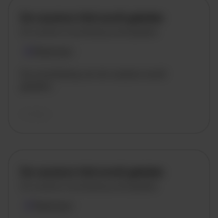
De vacature titel wordt geladen
De vacature omschrijving wordt geladen
Plaatsnaam
De omschrijving van de vacature wordt
geladen..
vandaag
De vacature titel wordt geladen
De vacature omschrijving wordt geladen
Plaatsnaam