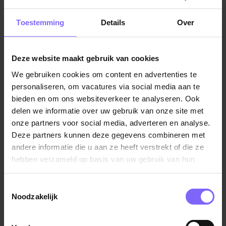
Jobalert instellen
Toestemming
Details
Over
Deze website maakt gebruik van cookies
We gebruiken cookies om content en advertenties te
Vul hier je Skillsprofiel in
personaliseren, om vacatures via social media aan te
voor de ideale
bieden en om ons websiteverkeer te analyseren. Ook
delen we informatie over uw gebruik van onze site met
vacaturematch!
onze partners voor social media, adverteren en analyse.
Deze partners kunnen deze gegevens combineren met
andere informatie die u aan ze heeft verstrekt of die ze
Skillsprofiel
hebben verzameld op basis van uw gebruik van hun
services.
Toestemmingsselectie
Noodzakelijk