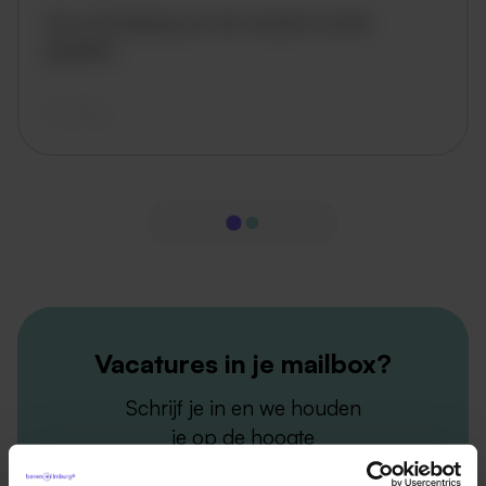
De omschrijving van de vacature wordt
geladen..
vandaag
Vacatures in je mailbox?
Schrijf je in en we houden
je op de hoogte