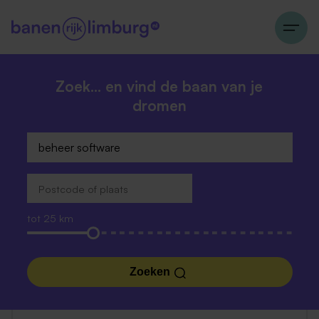
Zoek… en vind de baan van je
dromen
tot 25 km
Zoeken