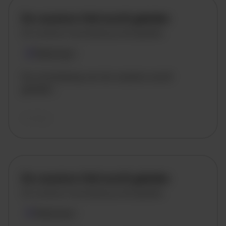
De vacature titel wordt geladen
De vacature omschrijving wordt geladen
Plaatsnaam
De omschrijving van de vacature wordt
geladen..
vandaag
De vacature titel wordt geladen
De vacature omschrijving wordt geladen
Plaatsnaam