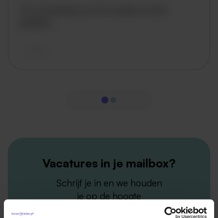
De omschrijving van de vacature wordt
geladen..
vandaag
Vacatures in je mailbox?
Schrijf je in en we houden
je op de hoogte