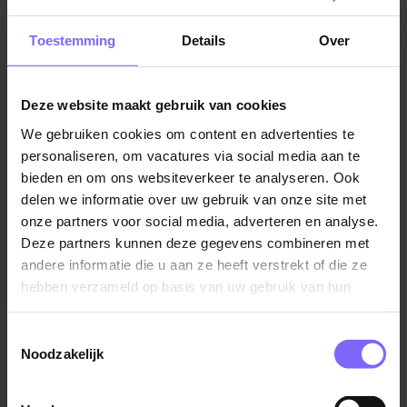
Jobalert instellen
Toestemming
Details
Over
Deze website maakt gebruik van cookies
We gebruiken cookies om content en advertenties te
Vul hier je Skillsprofiel in
personaliseren, om vacatures via social media aan te
voor de ideale
bieden en om ons websiteverkeer te analyseren. Ook
delen we informatie over uw gebruik van onze site met
vacaturematch!
onze partners voor social media, adverteren en analyse.
Deze partners kunnen deze gegevens combineren met
andere informatie die u aan ze heeft verstrekt of die ze
Skillsprofiel
hebben verzameld op basis van uw gebruik van hun
services.
Toestemmingsselectie
Noodzakelijk