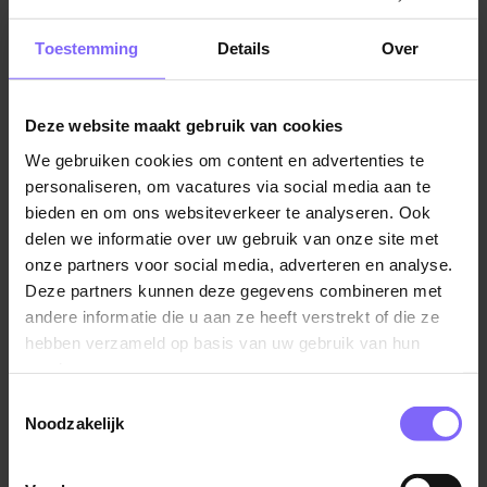
Jobalert instellen
Toestemming
Details
Over
Deze website maakt gebruik van cookies
We gebruiken cookies om content en advertenties te
Vul hier je Skillsprofiel in
personaliseren, om vacatures via social media aan te
voor de ideale
bieden en om ons websiteverkeer te analyseren. Ook
delen we informatie over uw gebruik van onze site met
vacaturematch!
onze partners voor social media, adverteren en analyse.
Deze partners kunnen deze gegevens combineren met
andere informatie die u aan ze heeft verstrekt of die ze
Skillsprofiel
hebben verzameld op basis van uw gebruik van hun
services.
Toestemmingsselectie
Noodzakelijk