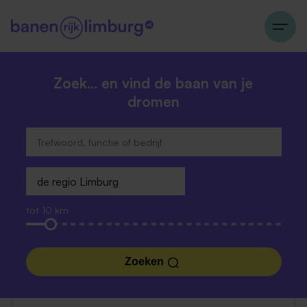
Zoek… en vind de baan van je
dromen
tot 10 km
Zoeken