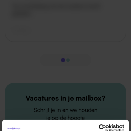
De omschrijving van de vacature wordt
geladen..
vandaag
Vacatures in je mailbox?
Schrijf je in en we houden
je op de hoogte