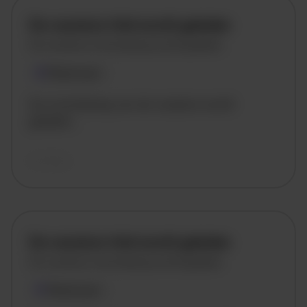
De vacature titel wordt geladen
De vacature omschrijving wordt geladen
Plaatsnaam
De omschrijving van de vacature wordt
geladen..
vandaag
De vacature titel wordt geladen
De vacature omschrijving wordt geladen
Plaatsnaam