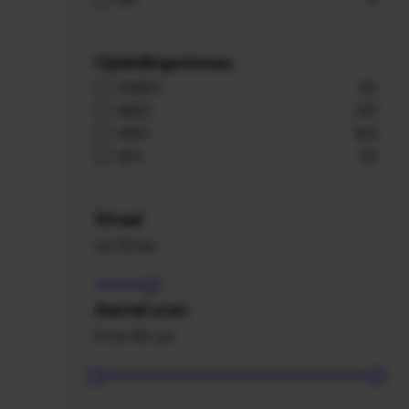
Opleidingsniveau
VMBO
20
MBO
251
HBO
164
WO
52
Straal
tot 20 km
Aantal uren
0 tot 40 uur