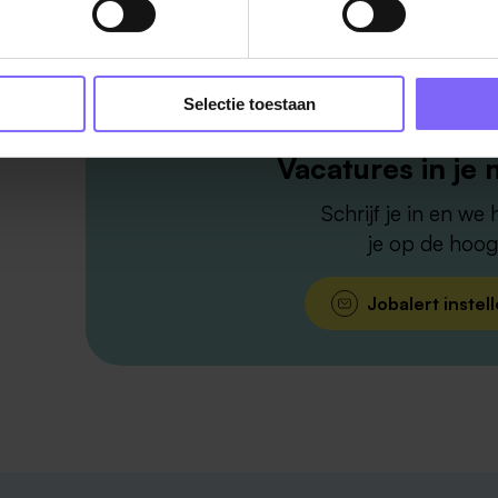
Selectie toestaan
Vacatures in je 
Schrijf je in en we
je op de hoog
Jobalert instel