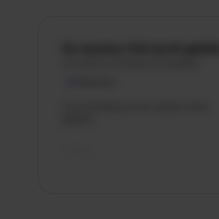
De vacature titel wordt gelad
De vacature omschrijving wordt geladen
Plaatsnaam
De omschrijving van de vacature wordt
geladen..
vandaag