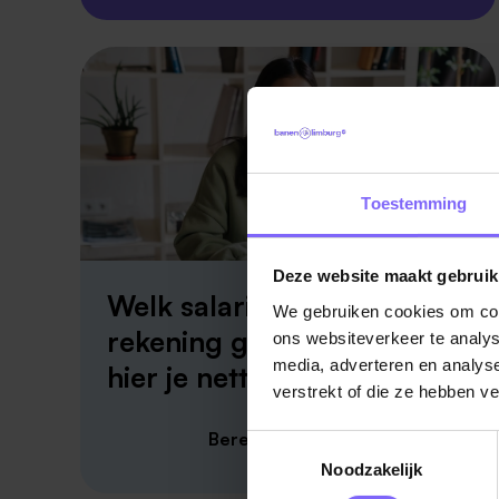
Toestemming
Deze website maakt gebruik
Welk salaris krijg je op je
We gebruiken cookies om cont
rekening gestort? Bereken
ons websiteverkeer te analys
media, adverteren en analys
hier je netto salaris!
verstrekt of die ze hebben v
Bereken je netto salaris
Toestemmingsselectie
Noodzakelijk