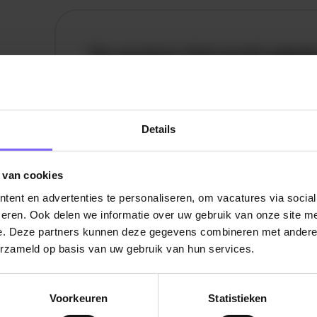
De vacature titel wordt gelad
De vacature omschrijving wordt geladen
Plaatsnaam
Details
De omschrijving van de vacature wordt
geladen..
 van cookies
ent en advertenties te personaliseren, om vacatures via socia
vandaag
eren. Ook delen we informatie over uw gebruik van onze site me
e. Deze partners kunnen deze gegevens combineren met andere i
erzameld op basis van uw gebruik van hun services.
Voorkeuren
Statistieken