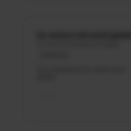
Weert
Kerkrade
De vacature titel wordt gelad
De vacature omschrijving wordt geladen
Plaatsnaam
De omschrijving van de vacature wordt
geladen..
vandaag