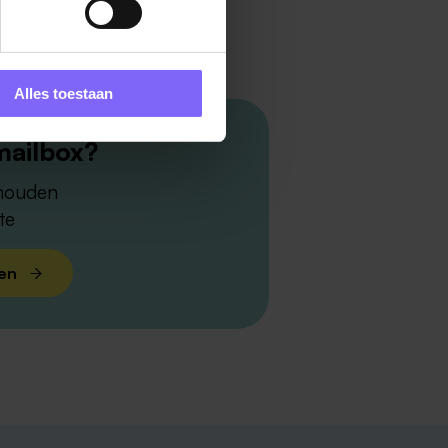
Alles toestaan
mailbox?
 houden
te
len