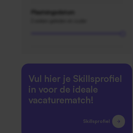
Plaatsingsdatum
2 weken geleden en ouder
Vul hier je Skillsprofiel
in voor de ideale
vacaturematch!
Skillsprofiel