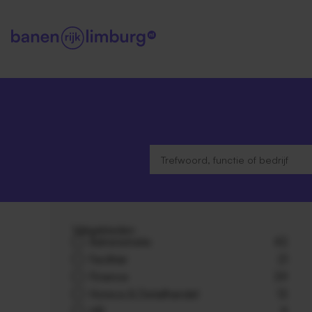
Vakgebieden
Administratie
43
Facilitair
21
Finance
39
Horeca & Detailhandel
13
HR
9