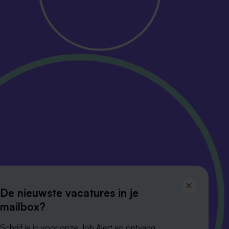
Volg ons en
blijf op de hoogte
De nieuwste vacatures in je
mailbox?
Schrijf je in voor onze Job Alert en ontvang