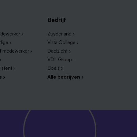
Bedrijf
dewerker ›
Zuyderland ›
dige ›
Vista College ›
ef medewerker ›
Daelzicht ›
›
VDL Groep ›
istent ›
Boels ›
s ›
Alle bedrijven ›