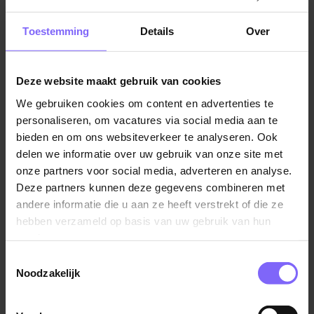
Jobalert instellen
Toestemming
Details
Over
Deze website maakt gebruik van cookies
We gebruiken cookies om content en advertenties te
Vul hier je Skillsprofiel in
personaliseren, om vacatures via social media aan te
voor de ideale
bieden en om ons websiteverkeer te analyseren. Ook
delen we informatie over uw gebruik van onze site met
vacaturematch!
onze partners voor social media, adverteren en analyse.
Deze partners kunnen deze gegevens combineren met
andere informatie die u aan ze heeft verstrekt of die ze
Skillsprofiel
hebben verzameld op basis van uw gebruik van hun
services.
Toestemmingsselectie
Noodzakelijk