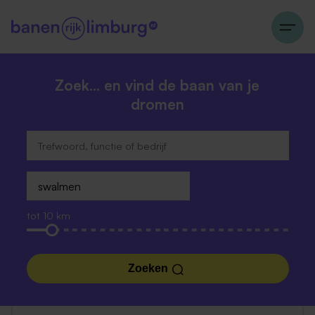
Zoek… en vind de baan van je
dromen
tot 10 km
Zoeken