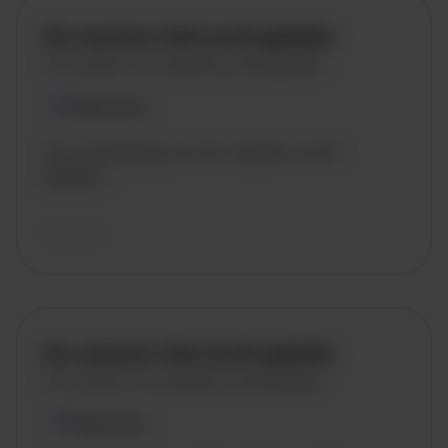
De vacature titel wordt geladen
De vacature omschrijving wordt geladen
Plaatsnaam
De omschrijving van de vacature wordt
geladen..
vandaag
De vacature titel wordt geladen
De vacature omschrijving wordt geladen
Plaatsnaam