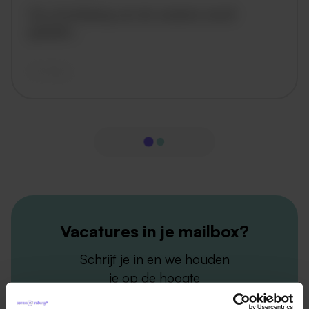
De omschrijving van de vacature wordt
geladen..
vandaag
Vacatures in je mailbox?
Schrijf je in en we houden
je op de hoogte