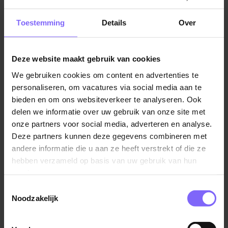
Jobalert instellen
Toestemming
Details
Over
Deze website maakt gebruik van cookies
We gebruiken cookies om content en advertenties te
Vul hier je Skillsprofiel in
personaliseren, om vacatures via social media aan te
voor de ideale
bieden en om ons websiteverkeer te analyseren. Ook
delen we informatie over uw gebruik van onze site met
vacaturematch!
onze partners voor social media, adverteren en analyse.
Deze partners kunnen deze gegevens combineren met
andere informatie die u aan ze heeft verstrekt of die ze
Skillsprofiel
hebben verzameld op basis van uw gebruik van hun
services.
Toestemmingsselectie
Noodzakelijk