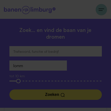
Zoek… en vind de baan van je
dromen
tot 10 km
Zoeken