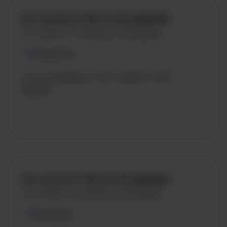
De vacature titel wordt geladen
De vacature omschrijving wordt geladen
Plaatsnaam
De omschrijving van de vacature wordt
geladen..
vandaag
De vacature titel wordt geladen
De vacature omschrijving wordt geladen
Plaatsnaam