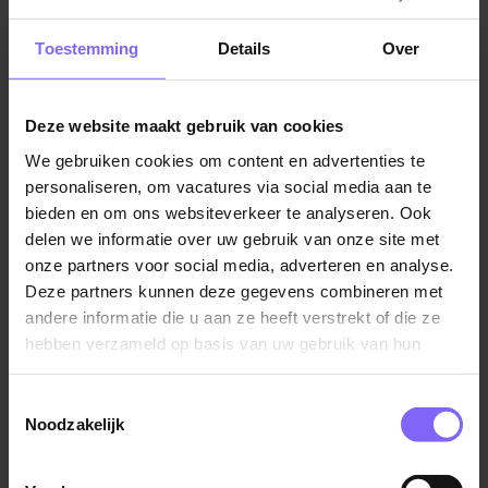
Jobalert instellen
Toestemming
Details
Over
Deze website maakt gebruik van cookies
We gebruiken cookies om content en advertenties te
Vul hier je Skillsprofiel in
personaliseren, om vacatures via social media aan te
voor de ideale
bieden en om ons websiteverkeer te analyseren. Ook
delen we informatie over uw gebruik van onze site met
vacaturematch!
onze partners voor social media, adverteren en analyse.
Deze partners kunnen deze gegevens combineren met
andere informatie die u aan ze heeft verstrekt of die ze
Skillsprofiel
hebben verzameld op basis van uw gebruik van hun
services.
Toestemmingsselectie
Noodzakelijk