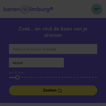
Zoek… en vind de baan van je
dromen
tot 10 km
Zoeken