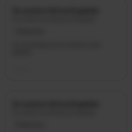
De vacature titel wordt geladen
De vacature omschrijving wordt geladen
Plaatsnaam
De omschrijving van de vacature wordt
geladen..
vandaag
De vacature titel wordt geladen
De vacature omschrijving wordt geladen
Plaatsnaam