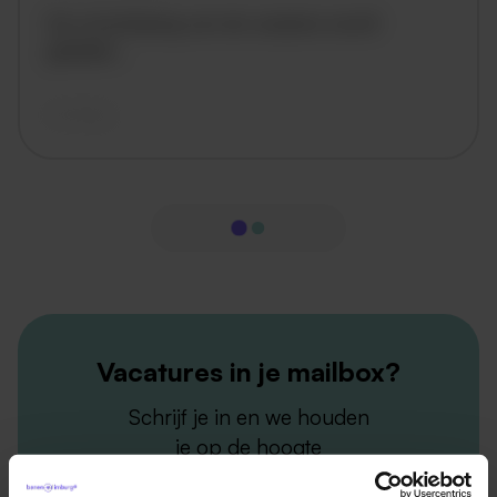
De omschrijving van de vacature wordt
geladen..
vandaag
Vacatures in je mailbox?
Schrijf je in en we houden
je op de hoogte