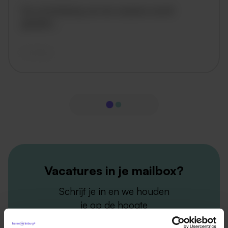
De omschrijving van de vacature wordt
geladen..
vandaag
Vacatures in je mailbox?
Schrijf je in en we houden
je op de hoogte