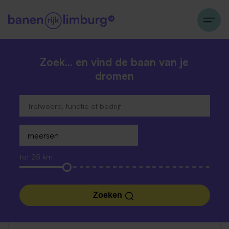
Zoek… en vind de baan van je
dromen
tot 25 km
Zoeken