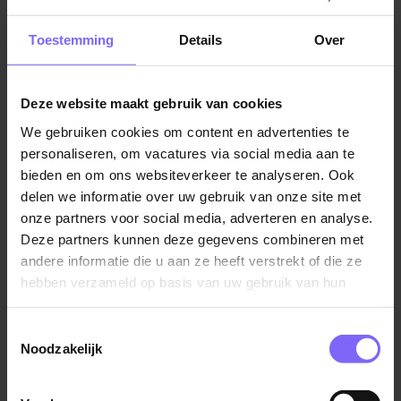
Jobalert instellen
Toestemming
Details
Over
Deze website maakt gebruik van cookies
We gebruiken cookies om content en advertenties te
Vul hier je Skillsprofiel in
personaliseren, om vacatures via social media aan te
voor de ideale
bieden en om ons websiteverkeer te analyseren. Ook
delen we informatie over uw gebruik van onze site met
vacaturematch!
onze partners voor social media, adverteren en analyse.
Deze partners kunnen deze gegevens combineren met
andere informatie die u aan ze heeft verstrekt of die ze
Skillsprofiel
hebben verzameld op basis van uw gebruik van hun
services.
Toestemmingsselectie
Noodzakelijk