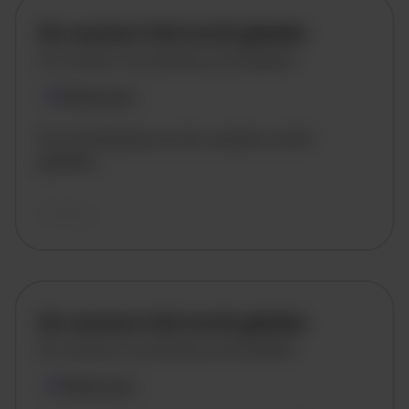
De vacature titel wordt geladen
De vacature omschrijving wordt geladen
Plaatsnaam
De omschrijving van de vacature wordt
geladen..
vandaag
De vacature titel wordt geladen
De vacature omschrijving wordt geladen
Plaatsnaam