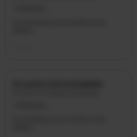
Plaatsnaam
De omschrijving van de vacature wordt
geladen..
vandaag
De vacature titel wordt geladen
De vacature omschrijving wordt geladen
Plaatsnaam
De omschrijving van de vacature wordt
geladen..