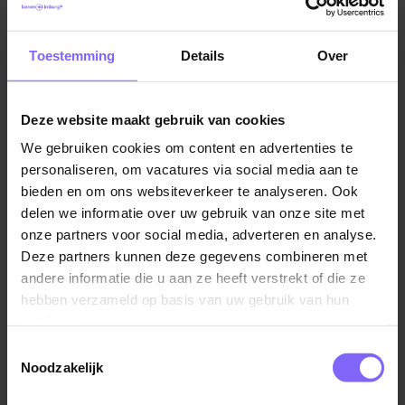
in deze sector, dus de banengarantie is erg hoog!
Toestemming
Details
Over
De sector is erg uiteenlopend en je kunt banen vinden
in verschillende richtingen. Denk aan elektromonteur,
een bouwkundig ingenieur, een lasser of een
Deze website maakt gebruik van cookies
technisch ontwerper.
We gebruiken cookies om content en advertenties te
personaliseren, om vacatures via social media aan te
bieden en om ons websiteverkeer te analyseren. Ook
Opleidingen en werkgevers in de regio
delen we informatie over uw gebruik van onze site met
Vele opleidingen geven je toegang tot dit vakgebied.
onze partners voor social media, adverteren en analyse.
In Maastricht vind je bij het Vista College studies op dit
Deze partners kunnen deze gegevens combineren met
gebied, bijvoorbeeld die in de richting van
andere informatie die u aan ze heeft verstrekt of die ze
werktuigbouw of elektromonteur. Daarnaast is er ook
hebben verzameld op basis van uw gebruik van hun
een locatie bij Maastricht Airport die zich volledig richt
services.
op techniek in en rondom vliegtuigen. Voor
Toestemmingsselectie
opleidingen op HBO of WO niveau zijn er instellingen
Noodzakelijk
te vinden in de rest van Limburg. Hier bieden