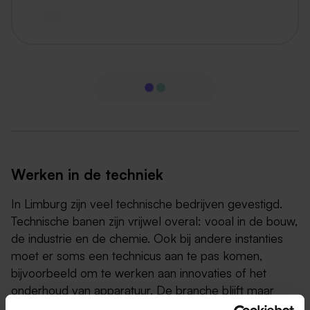
vandaag
Werken in de techniek
In Limburg zijn veel technische bedrijven gevestigd.
Technische banen zijn vrijwel overal: vooal in de bouw,
de industrie en de chemie. Ook bij andere instanties
moet er soms een technicus aan te pas komen,
bijvoorbeeld om te werken aan innovaties of het
onderhoud van apparatuur. De branche blijft maar
groeien en tegelijkertijd is er een tekort aan personeel