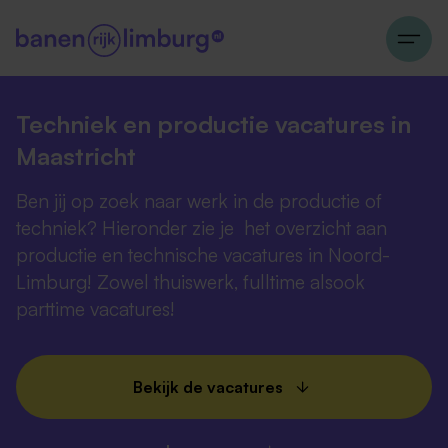
Techniek en productie vacatures in
Maastricht
Ben jij op zoek naar werk in de productie of
techniek? Hieronder zie je het overzicht aan
productie en technische vacatures in Noord-
Limburg! Zowel thuiswerk, fulltime alsook
parttime vacatures!
Bekijk de vacatures