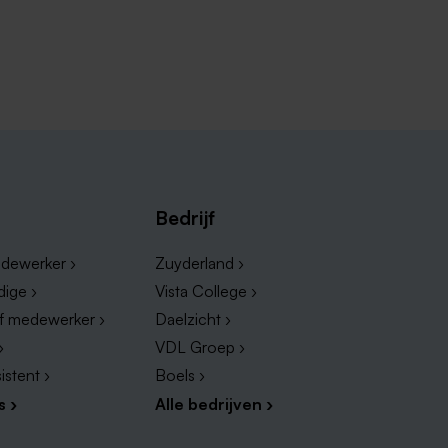
Bedrijf
dewerker ›
Zuyderland ›
dige ›
Vista College ›
ef medewerker ›
Daelzicht ›
›
VDL Groep ›
istent ›
Boels ›
s ›
Alle bedrijven ›