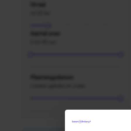
Straal
tot 20 km
Aantal uren
0 tot 40 uur
Plaatsingsdatum
2 weken geleden en ouder