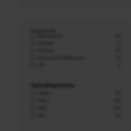
Vakgebieden
Administratie
43
Facilitair
21
Finance
39
Horeca & Detailhandel
13
HR
9
Opleidingsniveau
VMBO
20
MBO
251
HBO
164
WO
52