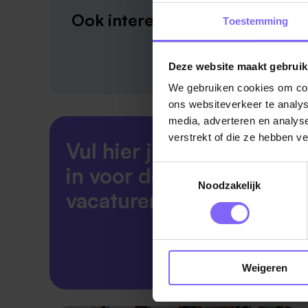
Ook interessant?
Toestemming
Deze website maakt gebruik
We gebruiken cookies om cont
ons websiteverkeer te analys
media, adverteren en analys
verstrekt of die ze hebben v
Vul hier je Skillsprofiel
in voor de ideale
Toestemmingsselectie
Noodzakelijk
vacaturematch!
Skillsprofiel
Weigeren