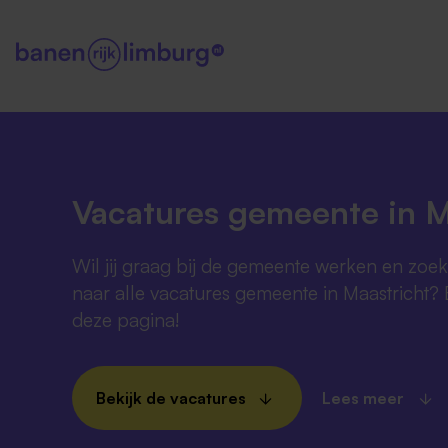
Vacatures gemeente in M
Wil jij graag bij de gemeente werken en zoe
naar alle vacatures gemeente in Maastricht? 
deze pagina!
Bekijk de vacatures
Lees meer