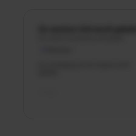
De vacature titel wordt gelad
De vacature omschrijving wordt geladen
Plaatsnaam
De omschrijving van de vacature wordt
geladen..
vandaag