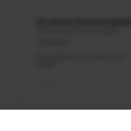
De vacature titel wordt gelad
De vacature omschrijving wordt geladen
Plaatsnaam
De omschrijving van de vacature wordt
geladen..
vandaag