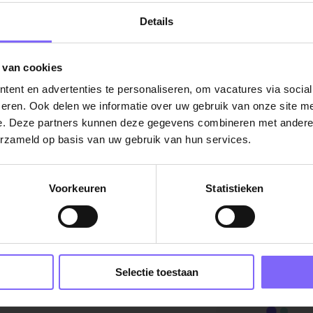
Details
De vacature titel wordt gelad
De vacature omschrijving wordt geladen
 van cookies
Plaatsnaam
ent en advertenties te personaliseren, om vacatures via socia
eren. Ook delen we informatie over uw gebruik van onze site me
De omschrijving van de vacature wordt
e. Deze partners kunnen deze gegevens combineren met andere i
geladen..
erzameld op basis van uw gebruik van hun services.
vandaag
Voorkeuren
Statistieken
Selectie toestaan