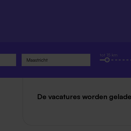
Weert
Kerkrade
tot 15 km
De vacatures worden gelade