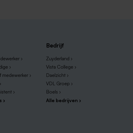
Bedrijf
dewerker ›
Zuyderland ›
dige ›
Vista College ›
ef medewerker ›
Daelzicht ›
›
VDL Groep ›
istent ›
Boels ›
s ›
Alle bedrijven ›