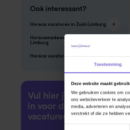
Ook interessant?
Horeca vacatures in Zuid-Limburg
Horecamedewerker vacatures
Limburg
Horeca vacatures in Limburg
Toestemming
Deze website maakt gebruik
Vul hier je Skillsprofiel
We gebruiken cookies om cont
ons websiteverkeer te analys
in voor de ideale
media, adverteren en analys
vacaturematch!
verstrekt of die ze hebben v
Toestemmingsselectie