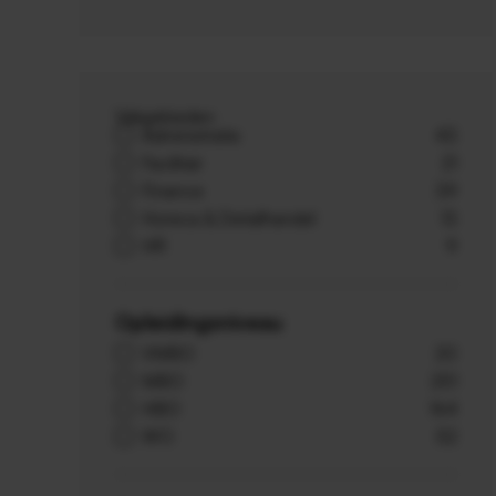
Vakgebieden
Administratie
43
Facilitair
21
Finance
39
Horeca & Detailhandel
13
HR
9
Opleidingsniveau
VMBO
20
MBO
251
HBO
164
WO
52