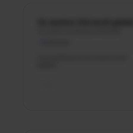
De vacature titel wordt gelad
De vacature omschrijving wordt geladen
Plaatsnaam
De omschrijving van de vacature wordt
geladen..
vandaag