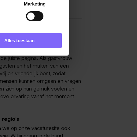
Marketing
Alles toestaan
en je daarom op zoek naar
 de juiste pagina. Als gastvrouw
 gasten en het maken van een
rij en vriendelijk bent, zodat
 mensen kunnen omgaan en vragen
en zich op hun gemak voelen en
itieve ervaring vanaf het moment
 regio's
n we op onze vacaturesite ook
e. Wil jij graag in de buurt