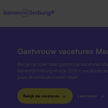
Gastvrouw vacatures Maa
Ben je op zoek naar gastvrouw vacatures Ma
Banenrijklimburg vind je 1200+ vacatures wa
jouw droombaan tussen staat!
Bekijk de vacatures
Lees meer