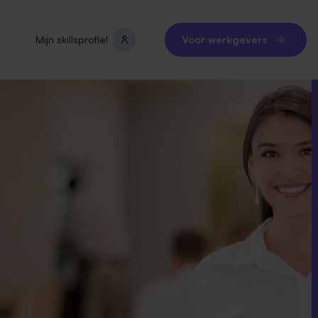
Mijn skillsprofiel
Voor werkgevers