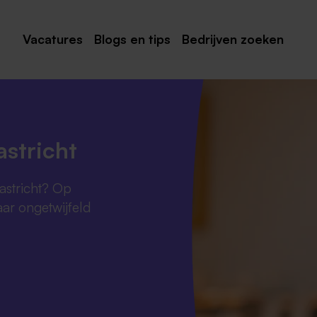
Vacatures
Blogs en tips
Bedrijven zoeken
Maastricht
Roermond
Venlo
stricht
Sittard
astricht? Op
Venray
ar ongetwijfeld
Noord-Limburg
Midden-Limburg
Zuid-Limburg
Heerlen