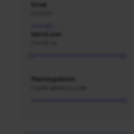
Straal
tot 20 km
Aantal uren
0 tot 40 uur
Plaatsingsdatum
2 weken geleden en ouder