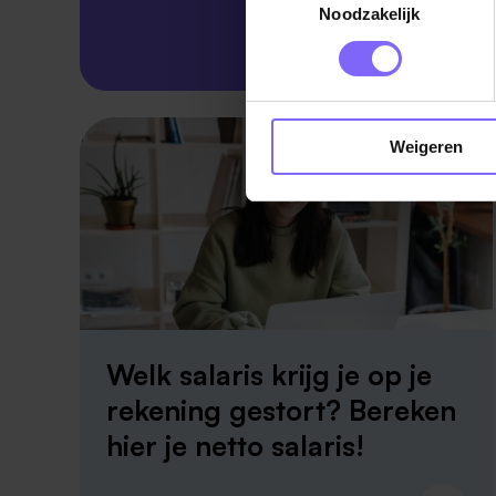
Noodzakelijk
Skillsprofiel
Weigeren
Welk salaris krijg je op je
rekening gestort? Bereken
hier je netto salaris!