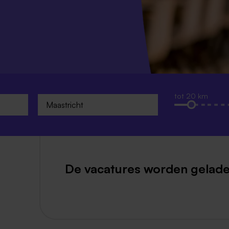
Weert
Kerkrade
tot 20 km
De vacatures worden gelade