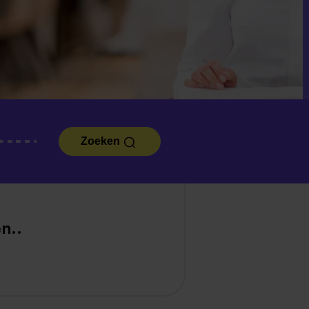
Zoeken
n..