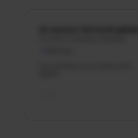
De vacature titel wordt gelad
De vacature omschrijving wordt geladen
Plaatsnaam
De omschrijving van de vacature wordt
geladen..
vandaag