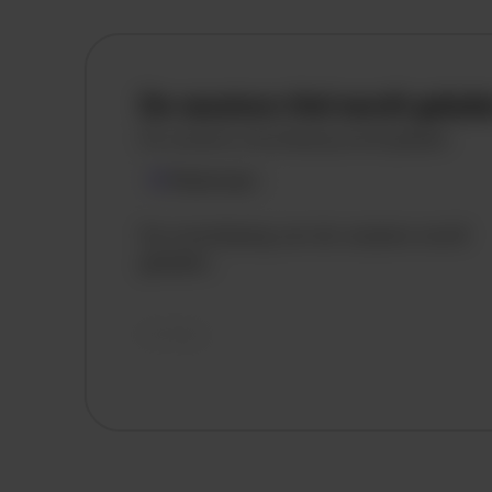
De vacature titel wordt gelad
De vacature omschrijving wordt geladen
Plaatsnaam
De omschrijving van de vacature wordt
geladen..
vandaag