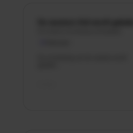
De vacature titel wordt gelad
De vacature omschrijving wordt geladen
Plaatsnaam
De omschrijving van de vacature wordt
geladen..
vandaag