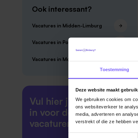
Ook interessant?
Vacatures in Midden-Limburg
Vacatures in Posterholt
Vacatures in Montfort
Toestemming
Deze website maakt gebruik
Vul hier je Skillsprofiel
We gebruiken cookies om cont
ons websiteverkeer te analys
in voor de ideale
media, adverteren en analys
vacaturematch!
verstrekt of die ze hebben v
Toestemmingsselectie