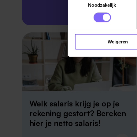
Noodzakelijk
Skillsprofiel
Weigeren
Welk salaris krijg je op je
rekening gestort? Bereken
hier je netto salaris!