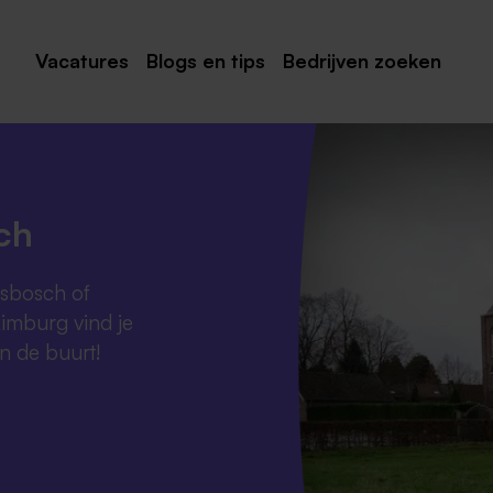
Vacatures
Blogs en tips
Bedrijven zoeken
Maastricht
Roermond
Venlo
ch
Sittard
gsbosch of
Venray
Limburg vind je
Noord-Limburg
in de buurt!
Midden-Limburg
Zuid-Limburg
Heerlen