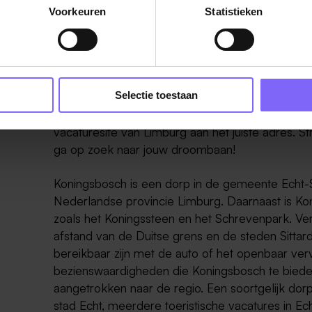
Voorkeuren
Statistieken
Werken in Koningsbosch
Selectie toestaan
Zoek jij vacatures in Koningsbosch? Dan ben je b
vacaturesite van Limburg aan het juiste adres. 
ga op zoek naar jouw droombaan!
Koningsbosch is een dorp in de gemeente Echt-
Nederlandse provincie Limburg. Daarnaast is Ko
zoals het Koningssteen en het Schrevenpark. Ver
afstand van de Duitse grens en de steden Sitta
bereikbaar zijn met de auto of het openbaar ver
bezienswaardigheden die Koningsbosch te bieden
aangetrokken naar de regio. Een soortgelijk dor
stad Echt, meerdere toeristische vacatures in 