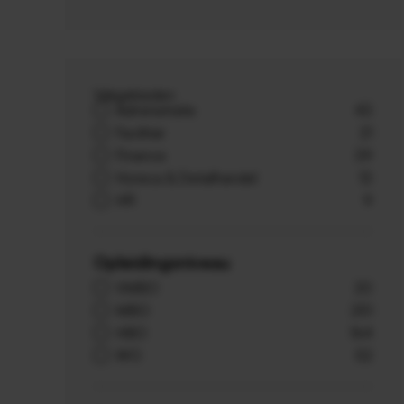
Vakgebieden
Administratie
43
Facilitair
21
Finance
39
Horeca & Detailhandel
13
HR
9
Opleidingsniveau
VMBO
20
MBO
251
HBO
164
WO
52