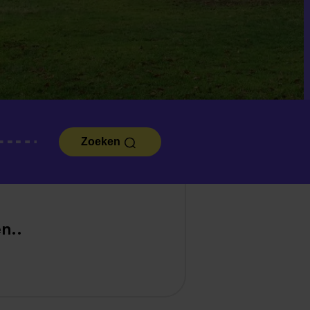
Zoeken
n..