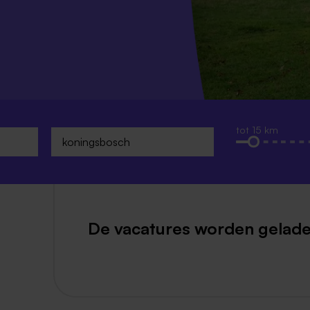
Weert
Kerkrade
tot 15 km
De vacatures worden gelade