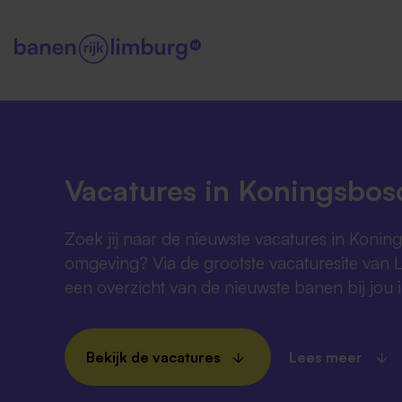
Vacatures in Koningsbos
Zoek jij naar de nieuwste vacatures in Konin
omgeving? Via de grootste vacaturesite van 
een overzicht van de nieuwste banen bij jou 
Bekijk de vacatures
Lees meer