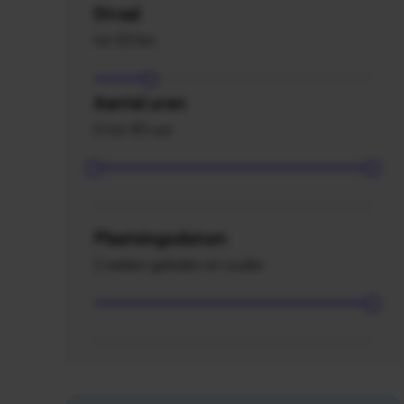
Straal
tot 20 km
Aantal uren
0 tot 40 uur
Plaatsingsdatum
2 weken geleden en ouder