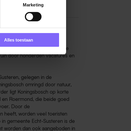
Marketing
Alles toestaan
ij Banenrijklimburg als grootste
Struin door honderden vacatures en
Susteren, gelegen in de
ningsbosch omringd door natuur,
der ligt Koningsbosch op korte
rd en Roermond, die beide goed
voer. Door de
 heeft, worden veel toeristen
p in gemeente Echt-Susteren is de
Echt worden dan ook aangeboden in