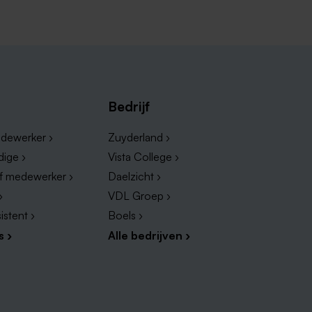
sbosch en omgeving? Je bent op de
Bedrijf
e steden met tal van
st met nabijgelegen plaatsen waar
dewerker ›
Zuyderland ›
dige ›
Vista College ›
ef medewerker ›
Daelzicht ›
›
VDL Groep ›
istent ›
Boels ›
s ›
Alle bedrijven ›