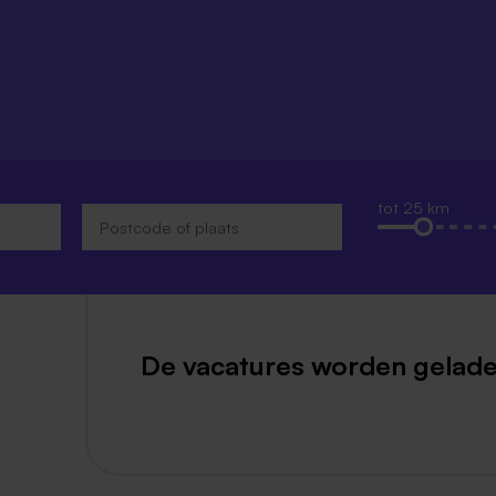
Weert
Kerkrade
tot 25 km
De vacatures worden gelade