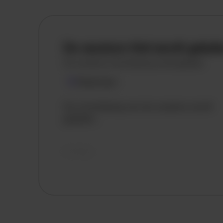
De vacature titel wordt gelad
De vacature omschrijving wordt geladen
Plaatsnaam
De omschrijving van de vacature wordt
geladen..
vandaag