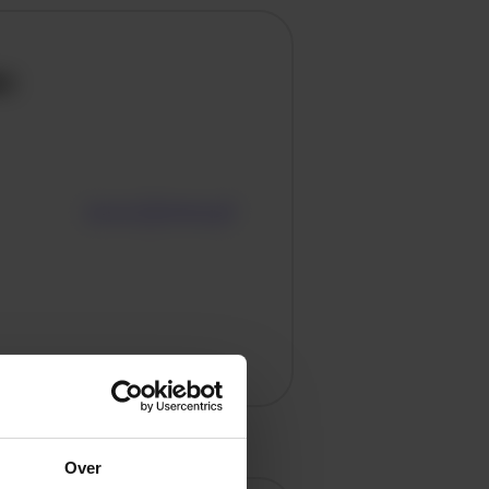
en
Over