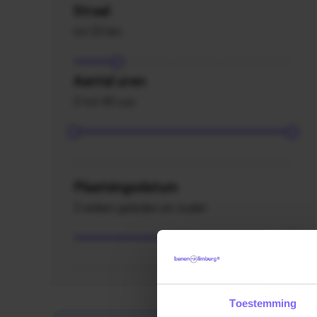
Straal
tot 20 km
Aantal uren
0 tot 40 uur
Plaatsingsdatum
2 weken geleden en ouder
Toestemming