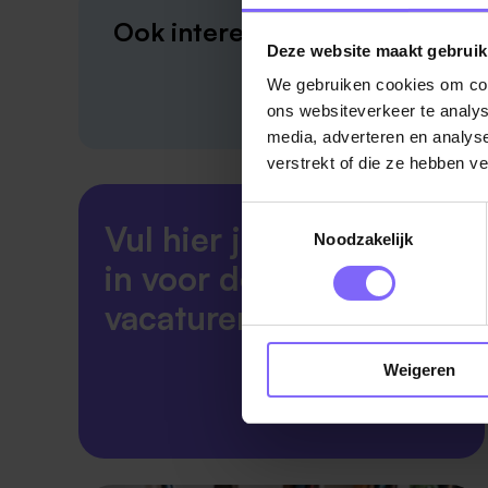
Ook interessant?
Deze website maakt gebruik
We gebruiken cookies om cont
ons websiteverkeer te analys
media, adverteren en analys
verstrekt of die ze hebben v
Toestemmingsselectie
Vul hier je Skillsprofiel
Noodzakelijk
in voor de ideale
vacaturematch!
Weigeren
Skillsprofiel