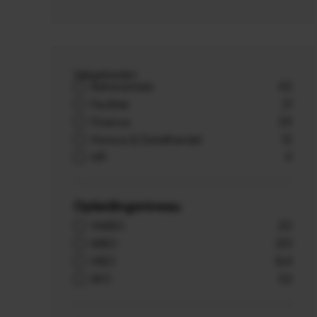
Vakgebieden
Administratie
43
Facilitair
21
Finance
39
Horeca & Detailhandel
13
HR
9
Opleidingsniveau
VMBO
20
MBO
251
HBO
164
WO
52