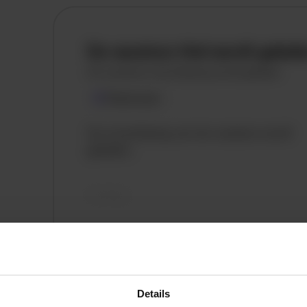
De vacature titel wordt gelad
De vacature omschrijving wordt geladen
Plaatsnaam
De omschrijving van de vacature wordt
geladen..
vandaag
Details