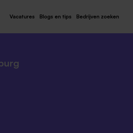
Vacatures
Blogs en tips
Bedrijven zoeken
Maastricht
Roermond
Venlo
mburg
Sittard
Venray
Noord-Limburg
Midden-Limburg
Zuid-Limburg
Heerlen