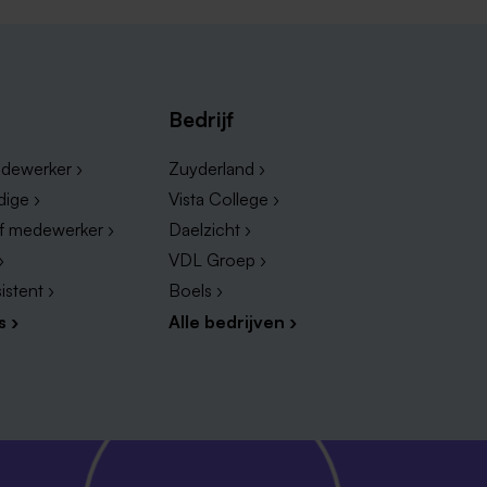
Bedrijf
dewerker ›
Zuyderland ›
dige ›
Vista College ›
ef medewerker ›
Daelzicht ›
›
VDL Groep ›
istent ›
Boels ›
s ›
Alle bedrijven ›