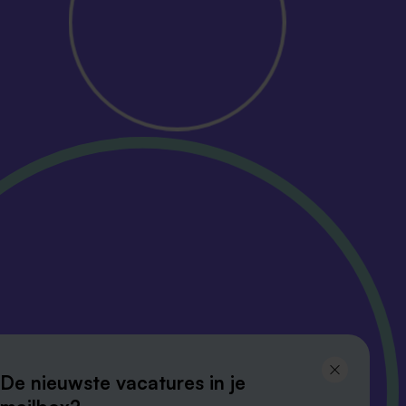
Volg ons en
blijf op de hoogte
De nieuwste vacatures in je