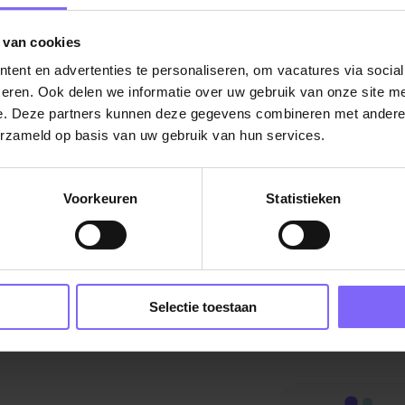
 van cookies
De vacature titel wordt gelad
ent en advertenties te personaliseren, om vacatures via socia
De vacature omschrijving wordt geladen
eren. Ook delen we informatie over uw gebruik van onze site me
Plaatsnaam
e. Deze partners kunnen deze gegevens combineren met andere i
erzameld op basis van uw gebruik van hun services.
De omschrijving van de vacature wordt
geladen..
Voorkeuren
Statistieken
vandaag
Selectie toestaan