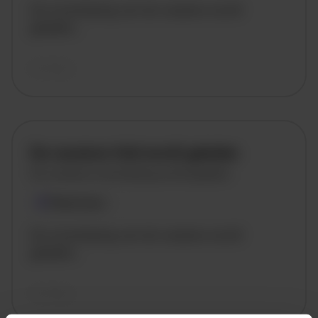
De omschrijving van de vacature wordt
geladen..
vandaag
De vacature titel wordt geladen
De vacature omschrijving wordt geladen
Plaatsnaam
De omschrijving van de vacature wordt
geladen..
vandaag