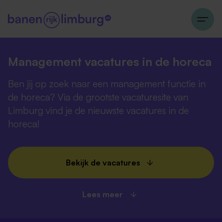
Management vacatures in de horeca
Ben jij op zoek naar een management functie in
de horeca? Via de grootste vacaturesite van
Limburg vind je de nieuwste vacatures in de
horeca!
Bekijk de vacatures
Lees meer