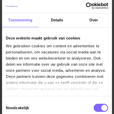
Toestemming
Details
Over
Deze website maakt gebruik van cookies
We gebruiken cookies om content en advertenties te
personaliseren, om vacatures via social media aan te
Vul hier je Skillsprofiel in
bieden en om ons websiteverkeer te analyseren. Ook
delen we informatie over uw gebruik van onze site met
voor de ideale
onze partners voor social media, adverteren en analyse.
vacaturematch!
Deze partners kunnen deze gegevens combineren met
andere informatie die u aan ze heeft verstrekt of die ze
hebben verzameld op basis van uw gebruik van hun
services.
Skillsprofiel
Toestemmingsselectie
Noodzakelijk