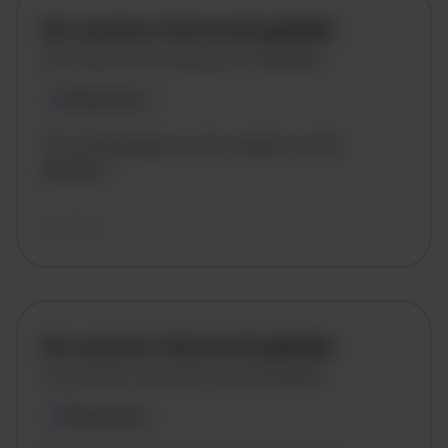
De vacature titel wordt geladen
De vacature omschrijving wordt geladen
Plaatsnaam
De omschrijving van de vacature wordt
geladen..
vandaag
De vacature titel wordt geladen
De vacature omschrijving wordt geladen
Plaatsnaam