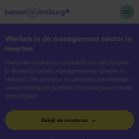
Werken in de management sector in
Heerlen
Hieronder vind je een overzicht van alle functies
in de sector beleid, management en directie in
Heerlen. Van adviseur, tot directeur, tot manager -
zowel fulltime als parttime. Vind snel jouw nieuwe
droombaan!
Bekijk de vacatures