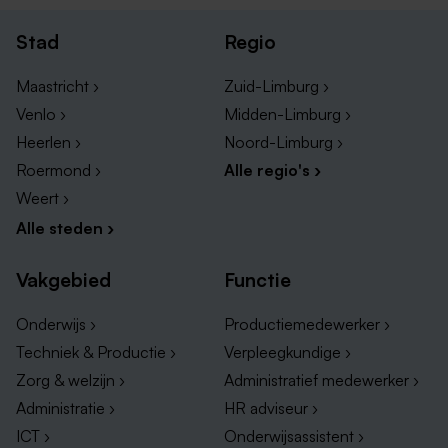
een sector. De Fontys in Venlo is gespecialiseerd op
Stad
Regio
het gebied van Logistics Management en Zuyd
Hogeschool richt zich meer op de facilitaire sector. In
Maastricht ›
Zuid-Limburg ›
Maastricht bevindt zich de Hoge Hotelschool waar je
Venlo ›
Midden-Limburg ›
de opleiding vindt die zich volledig richt op de
hotellerie.
Heerlen ›
Noord-Limburg ›
Roermond ›
Alle regio's ›
Vrijwel alle gemeentes in Limburg, zo ook
Heerlen
,
Weert ›
bieden functies aan voor managers. Andere mogelijke
Alle steden ›
werkgevers waar je aan kunt denken zijn
Vebego
,
Boels
en
Medtronic
.
Vakgebied
Functie
Onderwijs ›
Productiemedewerker ›
Techniek & Productie ›
Verpleegkundige ›
Zorg & welzijn ›
Administratief medewerker ›
Administratie ›
HR adviseur ›
ICT ›
Onderwijsassistent ›