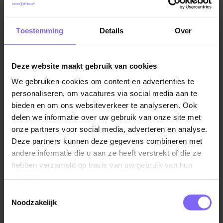
Toestemming
Details
Over
Beleid
Beleid heeft te maken met het stellen van doelen,
middelen en een tijdpad die op elkaar aansluiten. De
Deze website maakt gebruik van cookies
organisatie moet in de juiste richting gestuurd worden
We gebruiken cookies om content en advertenties te
om de eerder gestelde doelstellingen te halen. Beleid
personaliseren, om vacatures via social media aan te
hangt nauw samen met bestuur, wat juist duidt op het
bieden en om ons websiteverkeer te analyseren. Ook
toezien van de naleving van het beleid. In een
delen we informatie over uw gebruik van onze site met
beleidsfunctie creëer je een beleid en bij een functie
onze partners voor social media, adverteren en analyse.
in het bestuur zorg je ervoor dat dit wordt nageleefd.
Deze partners kunnen deze gegevens combineren met
Sterke communicatie tussen de partijen is hierdoor
andere informatie die u aan ze heeft verstrekt of die ze
ook van belang.
hebben verzameld op basis van uw gebruik van hun
services.
Toestemmingsselectie
Management
Noodzakelijk
Management
ofwel bedrijfsvoering heeft te maken