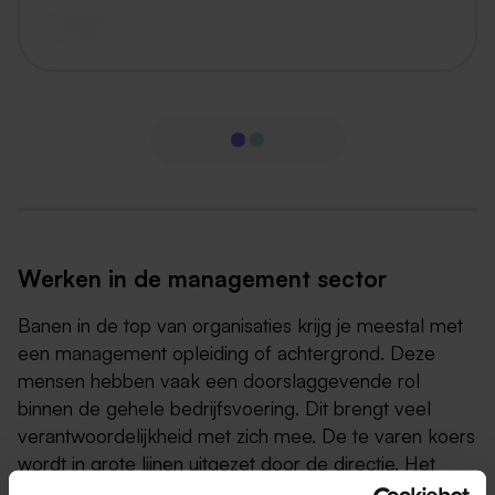
vandaag
Werken in de management sector
Banen in de top van organisaties krijg je meestal met
een management opleiding of achtergrond. Deze
mensen hebben vaak een doorslaggevende rol
binnen de gehele bedrijfsvoering. Dit brengt veel
verantwoordelijkheid met zich mee. De te varen koers
wordt in grote lijnen uitgezet door de directie. Het
vakgebied is te verdelen in drie disciplines.