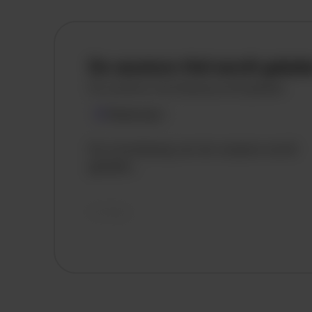
De vacature titel wordt gelad
De vacature omschrijving wordt geladen
Plaatsnaam
De omschrijving van de vacature wordt
geladen..
vandaag