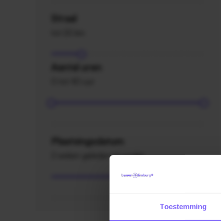
Straal
tot 20 km
Aantal uren
0 tot 40 uur
Plaatsingsdatum
2 weken geleden en ouder
Toestemming