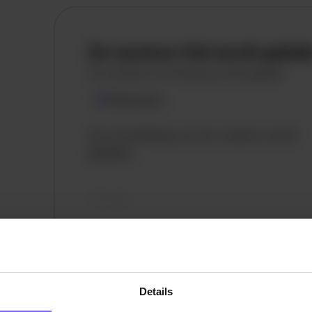
De vacature titel wordt gelad
De vacature omschrijving wordt geladen
Plaatsnaam
De omschrijving van de vacature wordt
geladen..
vandaag
Details