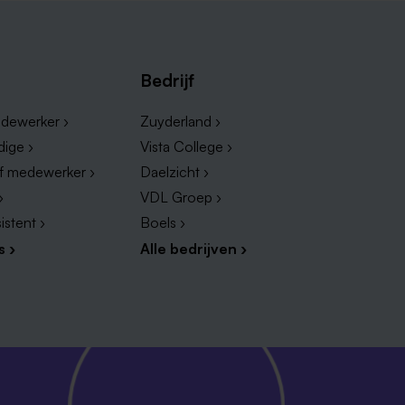
Bedrijf
dewerker ›
Zuyderland ›
dige ›
Vista College ›
ef medewerker ›
Daelzicht ›
›
VDL Groep ›
istent ›
Boels ›
s ›
Alle bedrijven ›