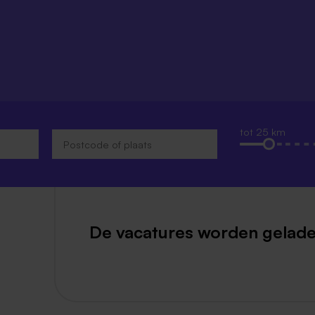
Weert
Kerkrade
tot 25 km
De vacatures worden gelade