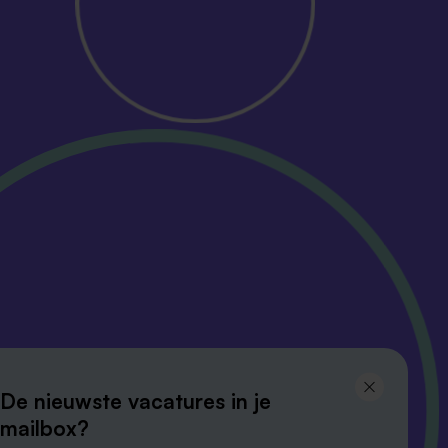
Volg ons en
blijf op de hoogte
De nieuwste vacatures in je
mailbox?