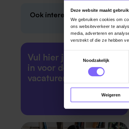
Deze website maakt gebruik
Ook interessant?
We gebruiken cookies om cont
ons websiteverkeer te analys
media, adverteren en analys
verstrekt of die ze hebben v
Toestemmingsselectie
Vul hier je Skillsprofiel
Noodzakelijk
in voor de ideale
vacaturematch!
Weigeren
Skillsprofiel