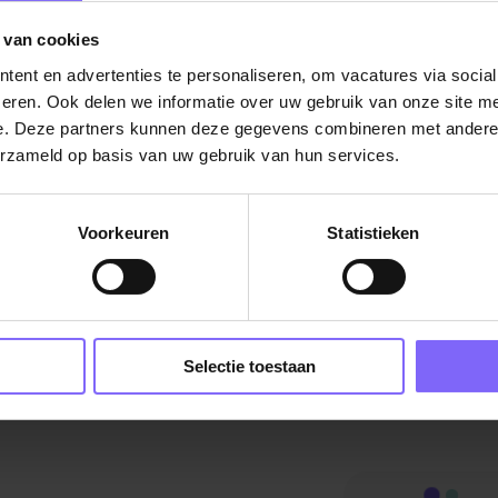
 van cookies
De vacature titel wordt gelad
ent en advertenties te personaliseren, om vacatures via socia
De vacature omschrijving wordt geladen
eren. Ook delen we informatie over uw gebruik van onze site me
e. Deze partners kunnen deze gegevens combineren met andere i
Plaatsnaam
erzameld op basis van uw gebruik van hun services.
De omschrijving van de vacature wordt
geladen..
Voorkeuren
Statistieken
vandaag
Selectie toestaan