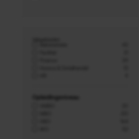
Vakgebieden
Administratie
43
Facilitair
21
Finance
39
Horeca & Detailhandel
13
HR
9
Opleidingsniveau
VMBO
20
MBO
251
HBO
164
WO
52