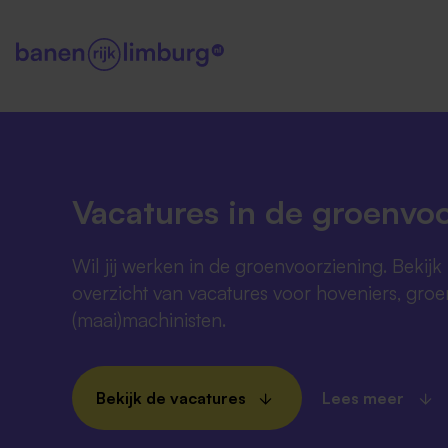
Vacatures in de groenvo
Wil jij werken in de groenvoorziening. Bekijk 
overzicht van vacatures voor hoveniers, gro
(maai)machinisten.
Bekijk de vacatures
Lees meer