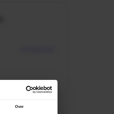
en
Over