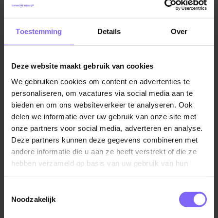
Toestemming
Details
Over
Deze website maakt gebruik van cookies
We gebruiken cookies om content en advertenties te
personaliseren, om vacatures via social media aan te
Vul hier je Skillsprofiel in
bieden en om ons websiteverkeer te analyseren. Ook
voor de ideale
delen we informatie over uw gebruik van onze site met
onze partners voor social media, adverteren en analyse.
vacaturematch!
Deze partners kunnen deze gegevens combineren met
andere informatie die u aan ze heeft verstrekt of die ze
hebben verzameld op basis van uw gebruik van hun
Skillsprofiel
services.
Toestemmingsselectie
Noodzakelijk