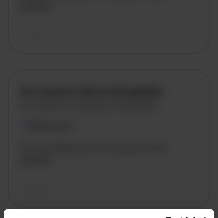
geladen..
vandaag
De vacature titel wordt geladen
De vacature omschrijving wordt geladen
Plaatsnaam
De omschrijving van de vacature wordt
geladen..
vandaag