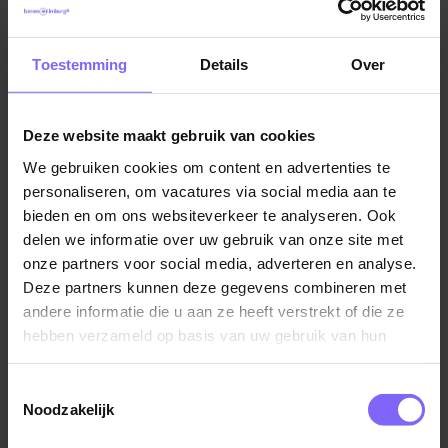
Toestemming
Details
Over
Deze website maakt gebruik van cookies
We gebruiken cookies om content en advertenties te
personaliseren, om vacatures via social media aan te
Vul hier je Skillsprofiel in
bieden en om ons websiteverkeer te analyseren. Ook
voor de ideale
delen we informatie over uw gebruik van onze site met
onze partners voor social media, adverteren en analyse.
vacaturematch!
Deze partners kunnen deze gegevens combineren met
andere informatie die u aan ze heeft verstrekt of die ze
hebben verzameld op basis van uw gebruik van hun
Skillsprofiel
services.
Toestemmingsselectie
Noodzakelijk