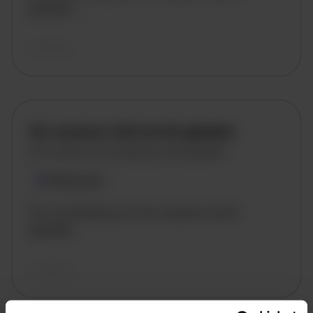
geladen..
vandaag
De vacature titel wordt geladen
De vacature omschrijving wordt geladen
Plaatsnaam
De omschrijving van de vacature wordt
geladen..
vandaag